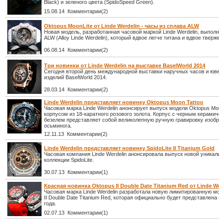
Black) и зеленого цвета (SpidoSpeed Green).
15.08.14 Комментарии(2)
Oktopus MoonLite от Linde Werdelin - часы из сплава ALW
Новая модель, разработанная часовой маркой Linde Werdelin, выполн
ALW (Alloy Linde Werdelin), который вдвое легче титана и вдвое тверж
06.08.14 Комментарии(2)
Три новинки от Linde Werdelin на выставке BaselWorld 2014
Сегодня второй день международной выставки наручных часов и юв
изделий BaselWorld 2014.
28.03.14 Комментарии(2)
Linde Werdelin представляет новинку Oktopus Moon Tattoo
Часовая марка Linde Werdelin анонсирует выпуск модели Oktopus Moo
корпусом из 18-каратного розового золота. Корпус с черным керами
безелем представляет собой великолепную ручную гравировку изоб
осьминога.
12.11.13 Комментарии(2)
Linde Werdelin представляет новинку SpidoLite II Titanium Gold
Часовая компания Linde Werdelin анонсировала выпуск новой уникал
коллекции SpidoLite.
30.07.13 Комментарии(1)
Красная новинка Oktopus II Double Date Titanium Red от Linde We
Часовая марка Linde Werdelin разработала новую лимитированную м
II Double Date Titanium Red, которая официально будет представлена
года.
02.07.13 Комментарии(1)