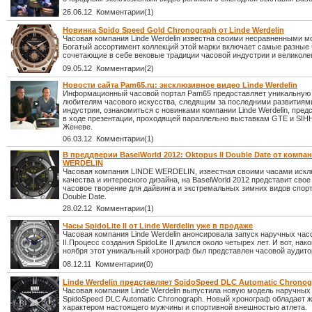
26.06.12 Комментарии(1)
Новинка Spido Speed Gold Chronograph от Linde Werdelin
Часовая компания Linde Werdelin известна своими несравненными м
Богатый ассортимент коллекций этой марки включает самые разные 
сочетающие в себе вековые традиции часовой индустрии и великоле
09.05.12 Комментарии(2)
Новости сайта Pam65.ru: эксклюзивное видео Linde Werdelin
Информационный часовой портал Pam65 предоставляет уникальную
любителям часового искусства, следящим за последними развитиям
индустрии, ознакомиться с новинками компании Linde Werdelin, пре
в ходе презентации, проходящей параллельно выставкам GTE и SIHH
Женеве.
06.03.12 Комментарии(1)
В преддверии BaselWorld 2012: Oktopus II Double Date от компа
WERDELIN
Часовая компания LINDE WERDELIN, известная своими часами искл
качества и интересного дизайна, на BaselWorld 2012 представит сво
часовое творение для дайвинга и экстремальных зимних видов спорта
Double Date.
28.02.12 Комментарии(1)
Часы SpidoLite II от Linde Werdelin уже в продаже
Часовая компания Linde Werdelin анонсировала запуск наручных часо
II.Процесс создания SpidoLite II длился около четырех лет. И вот, нако
ноября этот уникальный хронограф был представлен часовой аудито
08.12.11 Комментарии(0)
Linde Werdelin представляет SpidoSpeed DLC Automatic Chrono
Часовая компания Linde Werdelin выпустила новую модель наручных
SpidoSpeed DLC Automatic Chronograph. Новый хронограф обладает 
характером настоящего мужчины и спортивной внешностью атлета.