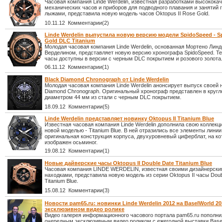
Часовая компания Linde Werdelin, известная разработками высокока
механических часов и приборов для подводного плавания и занятий
лыжами, представила новую модель часов Oktopus II Rose Gold.
10.11.12 Комментарии(2)
Linde Werdelin выпустила новую версию модели SpidoSpeed - S
Gold DLC Titanium
Молодая часовая компания Linde Werdelin, основанная Мортено Лин
Верделином, представляет новую версию хронографа SpidoSpeed. Т
часы доступны в версии с черным DLC покрытием и розового золота
06.11.12 Комментарии(1)
Black Diamond Chronograph от Linde Werdelin
Молодая часовая компания Linde Werdelin анонсирует выпуск своей 
Diamond Chronograph. Оригинальный хронограф представлен в кругл
диаметром 44 мм из стали с черным DLC покрытием.
18.09.12 Комментарии(5)
Linde Werdelin представляет новинку Oktopus II Titanium Blue
Известная часовая компания Linde Werdelin дополнила свою коллекци
новой моделью - Titanium Blue. В ней отразились все элементы линии 
оригинальная конструкция корпуса, двухуровневый циферблат, на к
изображен осьминог.
19.08.12 Комментарии(1)
Новые дайверские часы Oktopus II Double Date Titanium Blue
Часовая компания LINDE WERDELIN, известная своими дизайнерск
находками, представила новую модель из серии Oktopus II часы Doub
Titanium Blue.
15.08.12 Комментарии(3)
Новости pam65.ru: новинки Linde Werdelin 2012 на BaselWorld 20
эксклюзивном видео ролике
Видео галерея информационного часового портала pam65.ru пополн
очередным эксклюзивным видео роликом с ежегодной выставки Basel