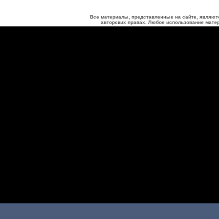
Все материалы, представленные на сайте, являют
авторских правах. Любое использование матер