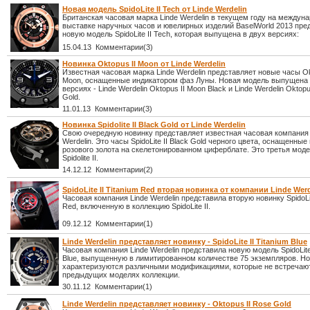
Новая модель SpidoLite II Tech от Linde Werdelin
Британская часовая марка Linde Werdelin в текущем году на междун
выставке наручных часов и ювелирных изделий BaselWorld 2013 пре
новую модель SpidoLite II Tech, которая выпущена в двух версиях:
15.04.13 Комментарии(3)
Новинка Oktopus II Moon от Linde Werdelin
Известная часовая марка Linde Werdelin представляет новые часы Ok
Moon, оснащенные индикатором фаз Луны. Новая модель выпущена 
версиях - Linde Werdelin Oktopus II Moon Black и Linde Werdelin Oktopu
Gold.
11.01.13 Комментарии(3)
Новинка Spidolite II Black Gold от Linde Werdelin
Свою очередную новинку представляет известная часовая компания 
Werdelin. Это часы SpidoLite II Black Gold черного цвета, оснащенные
розового золота на скелетонированном циферблате. Это третья моде
Spidolite II.
14.12.12 Комментарии(2)
SpidoLite II Titanium Red вторая новинка от компании Linde Werd
Часовая компания Linde Werdelin представила вторую новинку SpidoLite
Red, включенную в коллекцию SpidoLite II.
09.12.12 Комментарии(1)
Linde Werdelin представляет новинку - SpidoLite II Titanium Blue
Часовая компания Linde Werdelin представила новую модель SpidoLite 
Blue, выпущенную в лимитированном количестве 75 экземпляров. Н
характеризуются различными модификациями, которые не встречаю
предыдущих моделях коллекции.
30.11.12 Комментарии(1)
Linde Werdelin представляет новинку - Oktopus II Rose Gold