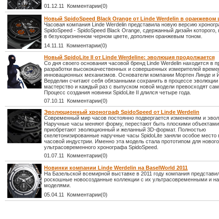
01.12.11 Комментарии(0)
Новый SpidoSpeed Black Orange от Linde Werdelin в оранжевом 
Часовая компания Linde Werdelin представила новую версию хроног
SpidoSpeed - SpidoSpeed Black Orange, сдержанный дизайн которого
в безукоризненном черном цвете, дополнен оранжевым тоном.
14.11.11 Комментарии(0)
Новый SpidoLite II от Linde Werdeline: эволюция продолжается
Со дня своего основания часовой бренд Linde Werdelin находится в 
разработки высококачественных и совершенных измерителей времен
инновационных механизмов. Основатели компании Мортен Линде и 
Верделин считают себя обязанными сохранить в процессе эволюции
мастерство и каждый раз с выпуском новой модели превосходят сам
Процесс создания новинки SpidoLite II длился четыре года.
07.10.11 Комментарии(0)
Эволюционный хронограф SpidoSpeed от Linde Werdelin
Современный мир часов постоянно подвергается изменениям и эвол
Наручные часы меняют форму, перестают быть плоскими объектами
приобретают эволюционный и желанный 3D-формат. Полностью
скелетонизированные наручные часы SpidoLite заняли особое место
часовой индустрии. Именно эта модель стала прототипом для нового
ультрасовременного хронографа SpidoSpeed.
01.07.11 Комментарии(0)
Новинки компании Linde Werdelin на BaselWorld 2011
На Базельской всемирной выставке в 2011 году компания представи
роскошные новосозданные коллекции с их ультрасовременными и 
моделями.
05.04.11 Комментарии(0)