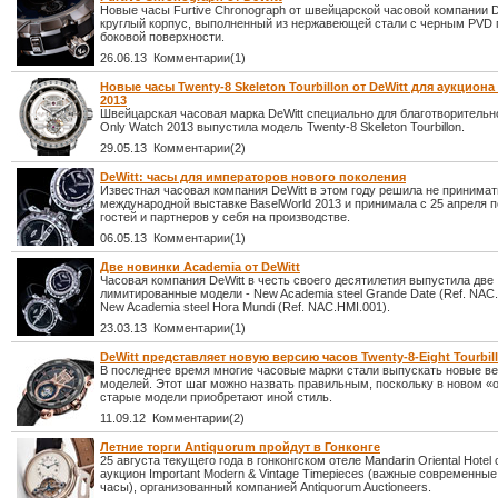
Новые часы Furtive Chronograph от швейцарской часовой компании 
круглый корпус, выполненный из нержавеющей стали с черным PVD 
боковой поверхности.
26.06.13 Комментарии(1)
Новые часы Twenty-8 Skeleton Tourbillon от DeWitt для аукциона
2013
Швейцарская часовая марка DeWitt специально для благотворительн
Only Watch 2013 выпустила модель Twenty-8 Skeleton Tourbillon.
29.05.13 Комментарии(2)
DeWitt: часы для императоров нового поколения
Известная часовая компания DeWitt в этом году решила не принимат
международной выставке BaselWorld 2013 и принимала с 25 апреля п
гостей и партнеров у себя на производстве.
06.05.13 Комментарии(1)
Две новинки Academia от DeWitt
Часовая компания DeWitt в честь своего десятилетия выпустила две
лимитированные модели - New Academia steel Grande Date (Ref. NAC
New Academia steel Hora Mundi (Ref. NAC.HMI.001).
23.03.13 Комментарии(1)
DeWitt представляет новую версию часов Twenty-8-Eight Tourbil
В последнее время многие часовые марки стали выпускать новые в
моделей. Этот шаг можно назвать правильным, поскольку в новом «
старые модели приобретают иной стиль.
11.09.12 Комментарии(2)
Летние торги Antiquorum пройдут в Гонконге
25 августа текущего года в гонконгском отеле Mandarin Oriental Hotel
аукцион Important Modern & Vintage Timepieces (важные современны
часы), организованный компанией Antiquorum Auctioneers.