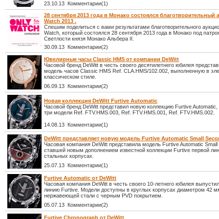
23.10.13 Комментарии(1)
28 сентября 2013 года в Монако состоялся благотворительный 
Watch 2013 .
Спешим поделиться с вами результатами благотворительного аукцио
Watch, который состоялся 28 сентября 2013 года в Монако под патр
Светлости князя Монако Альбера II.
30.09.13 Комментарии(2)
Ювелирные часы Classic HMS от компании DeWitt
Часовой бренд DeWitt в честь своего десятилетнего юбилея предста
модель часов Classic HMS Ref. CLA.HMS/102.002, выполненную в эл
классическом стиле.
06.09.13 Комментарии(2)
Новая коллекция DeWitt Furtive Automatic
Часовой бренд DeWitt представил новую коллекцию Furtive Automati
три модели Ref. FTV.HMS.003, Ref. FTV.HMS.001, Ref. FTV.HMS.002.
14.08.13 Комментарии(1)
DeWitt представляет новую модель Furtive Automatic Small Sec
Часовая компания DeWitt представила модель Furtive Automatic Small
ставшей новым дополнением известной коллекции Furtive первой ли
стальных корпусах.
25.07.13 Комментарии(1)
Furtive Automatic от DeWitt
Часовая компания DeWitt в честь своего 10-летнего юбилея выпусти
линию Furtive. Модели доступны в круглых корпусах диаметром 42 м
нержавеющей стали с черным PVD покрытием.
05.07.13 Комментарии(2)
Furtive Chronograph от DeWitt