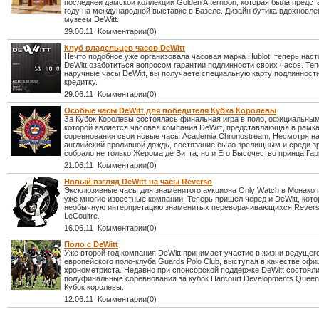
последней дамской коллекции Golden Afternoon, которая была предст
году на международной выставке в Базеле. Дизайн бутика вдохновл
музеем DeWitt.
29.06.11 Комментарии(0)
Клуб владельцев часов DeWitt
Нечто подобное уже организовала часовая марка Hublot, теперь наст
DeWitt озаботиться вопросом гарантии подлинности своих часов. Те
наручные часы DeWitt, вы получаете специальную карту подлинност
кредитку.
29.06.11 Комментарии(0)
Особые часы DeWitt для победителя Кубка Королевы
За Кубок Королевы состоялась финальная игра в поло, официальны
которой является часовая компания DeWitt, представляющая в рамк
соревнования свои новые часы Academia Chronostream. Несмотря на
английский проливной дождь, состязание было зрелищным и среди з
собрало не только Жерома де Витта, но и Его Высочество принца Гар
21.06.11 Комментарии(0)
Новый взгляд DeWitt на часы Reverso
Эксклюзивные часы для знаменитого аукциона Only Watch в Монако 
уже многие известные компании. Теперь пришел черед и DeWitt, кото
необычную интерпретацию знаменитых переворачивающихся Revers
LeCoultre.
16.06.11 Комментарии(0)
Поло с DeWitt
Уже второй год компания DeWitt принимает участие в жизни ведущег
европейского поло-клуба Guards Polo Club, выступая в качестве офи
хронометриста. Недавно при спонсорской поддержке DeWitt состоял
полуфинальные соревнования за кубок Harcourt Developments Queen
Кубок королевы.
12.06.11 Комментарии(0)