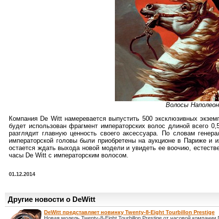
Волосы Наполеона
Компания De Witt намеревается выпустить 500 эксклюзивных экземп
будет использован фрагмент императорских волос длиной всего 0,
разглядит главную ценность своего аксессуара. По словам генера
императорской головы были приобретены на аукционе в Париже и и
остается ждать выхода новой модели и увидеть ее воочию, естеств
часы De Witt с императорским волосом.
01.12.2014
Другие новости о DeWitt
DeWitt представляет новинку Twenty-8-Eight Tourbillon Prestige
Новая модель Twenty-8-Eight Tourbillon Prestige от часовой компании 