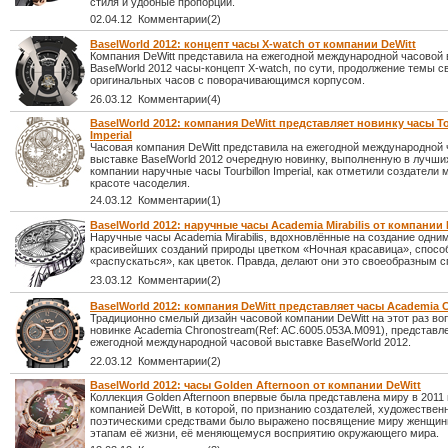
стиля и удобные пропорции.
02.04.12 Комментарии(2)
BaselWorld 2012: концепт часы X-watch от компании DeWitt
Компания DeWitt представила на ежегодной международной часовой
BaselWorld 2012 часы-концепт X-watch, по сути, продолжение темы с
оригинальных часов с поворачивающимся корпусом.
26.03.12 Комментарии(4)
BaselWorld 2012: компания DeWitt представляет новинку часы To
Imperial
Часовая компания DeWitt представила на ежегодной международной
выставке BaselWorld 2012 очередную новинку, выполненную в лучши
компании наручные часы Tourbillon Imperial, как отметили создатели 
красоте часоделия.
24.03.12 Комментарии(1)
BaselWorld 2012: наручные часы Academia Mirabilis от компании 
Наручные часы Academia Mirabilis, вдохновлённые на создание одним
красивейших созданий природы цветком «Ночная красавица», спосо
«распускаться», как цветок. Правда, делают они это своеобразным 
23.03.12 Комментарии(2)
BaselWorld 2012: компания DeWitt представляет часы Academia 
Традиционно смелый дизайн часовой компании DeWitt на этот раз во
новинке Academia Chronostream(Ref: AC.6005.053A.M091), представл
ежегодной международной часовой выставке BaselWorld 2012.
22.03.12 Комментарии(2)
BaselWorld 2012: часы Golden Afternoon от компании DeWitt
Коллекция Golden Afternoon впервые была представлена миру в 2011 
компанией DeWitt, в которой, по признанию создателей, художествен
поэтическими средствами было выражено посвящение миру женщин
этапам её жизни, её меняющемуся восприятию окружающего мира.