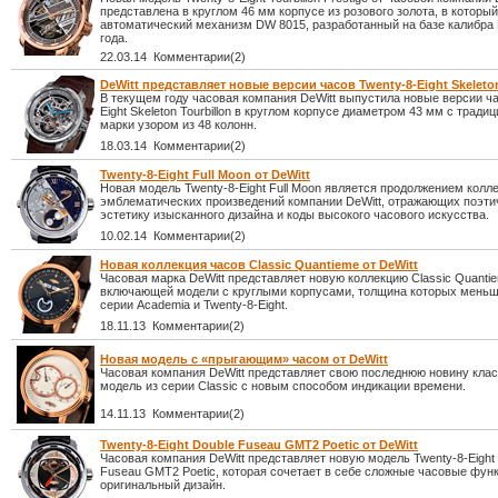
представлена в круглом 46 мм корпусе из розового золота, в которы
автоматический механизм DW 8015, разработанный на базе калибра
года.
22.03.14 Комментарии(2)
DeWitt представляет новые версии часов Twenty-8-Eight Skeleton
В текущем году часовая компания DeWitt выпустила новые версии ча
Eight Skeleton Tourbillon в круглом корпусе диаметром 43 мм с трад
марки узором из 48 колонн.
18.03.14 Комментарии(2)
Twenty-8-Eight Full Moon от DeWitt
Новая модель Twenty-8-Eight Full Moon является продолжением колл
эмблематических произведений компании DeWitt, отражающих поэт
эстетику изысканного дизайна и коды высокого часового искусства.
10.02.14 Комментарии(2)
Новая коллекция часов Classic Quantieme от DeWitt
Часовая марка DeWitt представляет новую коллекцию Classic Quanti
включающей модели с круглыми корпусами, толщина которых меньш
серии Academia и Twenty-8-Eight.
18.11.13 Комментарии(2)
Новая модель с «прыгающим» часом от DeWitt
Часовая компания DeWitt представляет свою последнюю новину кла
модель из серии Classic с новым способом индикации времени.
14.11.13 Комментарии(2)
Twenty-8-Eight Double Fuseau GMT2 Poetic от DeWitt
Часовая компания DeWitt представляет новую модель Twenty-8-Eight
Fuseau GMT2 Poetic, которая сочетает в себе сложные часовые фун
оригинальный дизайн.