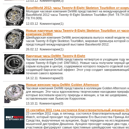
13.03.12 Комментарии(3)
BaselWorld 2012: часы Twenty-8-Eight Skeleton Tourbillon от ком
Молодая часовая компания DeWitt представляет на международной 
BaselWorld 2012 часы Twenty-8-Eight Skeleton Tourbillon (Ref: T8.TH.00
T8.TH.009).
12.03.12 Комментарии(1)
Новые наручные часы Twenty-8-Eight Skeleton Tourbillon от час
компании DeWitt
Швейцарская компания DeWitt анонсировала выпуск новой модели н
часов Twenty-8-Eight Skeleton Tourbillon, мировая премьера которой 
предстоящей международной выставке Baselworld-2012.
26.02.12 Комментарии(1)
Наручные часы DeWitt Twenty-8-Eight
Часовая компания DeWitt представила четвертую в уходящем году м
серии Twenty-8-Eight (ref: DWT8AU). Новые часы получили черный ц
серым кольцом в центре, содержимое которого покрыто отделкой sun
создающей бархатистый эффект. Этот узор создает завораживающи
течения самого времени.
14.12.11 Комментарии(0)
Новые женские часы DeWitt Golden Afternoon
Часовая компания DeWitt представила в коллекции Golden Afternoon
для женщин. Эти часы вдохновлены творческими находками прераф
которые воспевали красоту природы и женщин, а так же шедеврами,
оставленными нам Льюисом Кэрроллом.
13.10.11 Комментарии(0)
23 сентября 2011 года состоялся благотворительный аукцион O
23 сентября 2011 года, в пятницу, состоялся благотворительный аукц
Watch, который проходит под патронажем Его Высочества Принца Аль
Средства, вырученные на аукционе, будут переданы на исследовани
мышечной дистрофии Дюшенна. Аукцион проходит каждые два года, и
участников фигурируют самые престижные швейцарские часовые ма