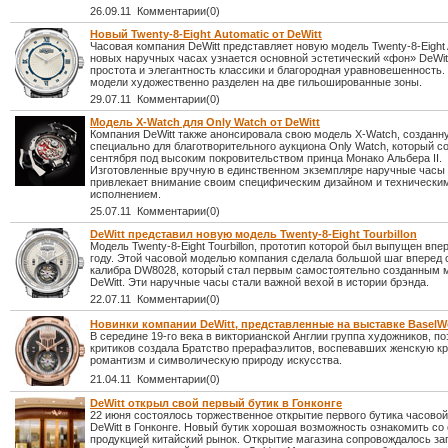
26.09.11 Комментарии(0)
Новый Twenty-8-Eight Automatic от DeWitt
Часовая компания DeWitt представляет новую модель Twenty-8-Eight 
новых наручных часах узнается основной эстетический «фон» DeWit
простота и элегантность классики и благородная уравновешенность
модели художественно разделен на две гильошированные зоны.
29.07.11 Комментарии(0)
Модель X-Watch для Only Watch от DeWitt
Компания DeWitt также анонсировала свою модель X-Watch, созданн
специально для благотворительного аукциона Only Watch, который с
сентября под высоким покровительством принца Монако Альбера II.
Изготовленные вручную в единственном экземпляре наручные часы
привлекает внимание своим специфическим дизайном и технически
исполнением.
25.07.11 Комментарии(0)
DeWitt представил новую модель Twenty-8-Eight Tourbillon
Модель Twenty-8-Eight Tourbillon, прототип которой был выпущен впе
году. Этой часовой моделью компания сделала большой шаг вперед
калибра DW8028, который стал первым самостоятельно созданным
DeWitt. Эти наручные часы стали важной вехой в истории брэнда.
22.07.11 Комментарии(0)
Новинки компании DeWitt, представленные на выставке BaselWo
В середине 19-го века в викторианской Англии группа художников, по
критиков создала Братство прерафаэлитов, воспевавших женскую кр
романтизм и символическую природу искусства.
21.04.11 Комментарии(0)
DeWitt открыл свой первый бутик в Гонконге
22 июня состоялось торжественное открытие первого бутика часово
DeWitt в Гонконге. Новый бутик хорошая возможность ознакомить со
продукцией китайский рынок. Открытие магазина сопровождалось за