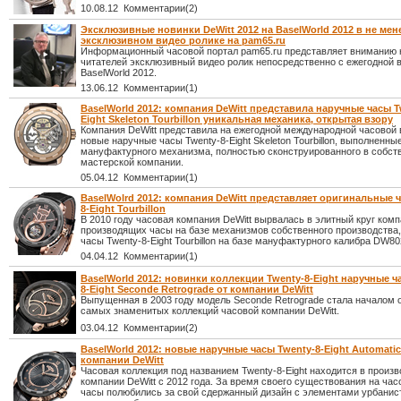
10.08.12 Комментарии(2)
Эксклюзивные новинки DeWitt 2012 на BaselWorld 2012 в не мен
эксклюзивном видео ролике на pam65.ru
Информационный часовой портал pam65.ru представляет вниманию
читателей эксклюзивный видео ролик непосредственно с ежегодной 
BaselWorld 2012.
13.06.12 Комментарии(1)
BaselWorld 2012: компания DeWitt представила наручные часы T
Eight Skeleton Tourbillon уникальная механика, открытая взору
Компания DeWitt представила на ежегодной международной часовой
новые наручные часы Twenty-8-Eight Skeleton Tourbillon, выполненны
мануфактурного механизма, полностью сконструированного в собст
мастерской компании.
05.04.12 Комментарии(1)
BaselWolrd 2012: компания DeWitt представляет оригинальные 
8-Eight Tourbillon
В 2010 году часовая компания DeWitt вырвалась в элитный круг комп
производящих часы на базе механизмов собственного производства
часы Twenty-8-Eight Tourbillon на базе мануфактурного калибра DW80
04.04.12 Комментарии(1)
BaselWorld 2012: новинки коллекции Twenty-8-Eight наручные ч
8-Eight Seconde Retrograde от компании DeWitt
Выпущенная в 2003 году модель Seconde Retrograde стала началом 
самых знаменитых коллекций часовой компании DeWitt.
03.04.12 Комментарии(2)
BaselWorld 2012: новые наручные часы Twenty-8-Eight Automatic
компании DeWitt
Часовая коллекция под названием Twenty-8-Eight находится в произв
компании DeWitt с 2012 года. За время своего существования на ча
часы полюбились за свой сдержанный дизайн с элементами урбанис