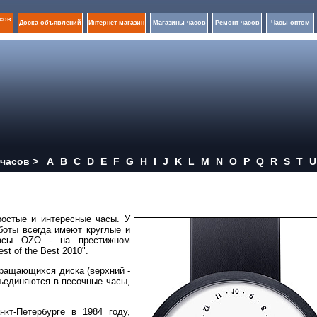
сов
Доска объявлений
Интернет магазин
Магазины часов
Ремонт часов
Часы оптом
часов >
A
B
C
D
E
F
G
H
I
J
K
L
M
N
O
P
Q
R
S
T
U
ростые и интересные часы. У
боты всегда имеют круглые и
часы OZO - на престижном
t of the Best 2010".
ращающихся диска (верхний -
бъединяются в песочные часы,
кт-Петербурге в 1984 году,