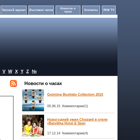
Новости о
Часовой журнал
Выставки часов
Контакты
PAM TV
часах
V
W
X
Y
Z
№
Новости о часах
Quinting Bushido Collection 2015
05.06.15 Комментарии(1)
Новогодний ужин Chopard в отеле
«Barvikha Hotel & Spa»
17.12.14 Комментарии(4)