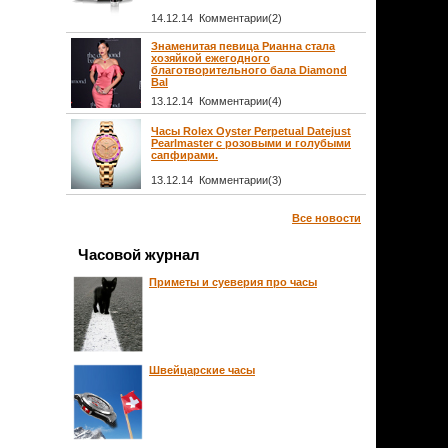
14.12.14 Комментарии(2)
Знаменитая певица Рианна стала
хозяйкой ежегодного
благотворительного бала Diamond
Bal
13.12.14 Комментарии(4)
Часы Rolex Oyster Perpetual Datejust
Pearlmaster с розовыми и голубыми
сапфирами.
13.12.14 Комментарии(3)
Все новости
Часовой журнал
Приметы и суеверия про часы
Швейцарские часы