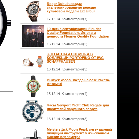
Roger Dubuis создал
скелетонированную версию
культовой модели Excalibur
17.12.14 Комментарии(7)
10-летие сертификации Fleurier
Quality Foundation. Истоки и
ценности Fleurier Quality Foundation
16.12.14 Комментарии(3)
ЭЛЕГАНТНАЯ НОВИНК А В
КОЛЛЕКЦИИ PORTOFINO ОТ IWC
SCHAFFHAUSEN
16.12.14 Комментарии(3)
Выпуск часов Звезда на базе Ракета-
Автомат!
15.12.14 Комментарии(4)
Часы Newport Yacht Club Regate для
любителей парусного спорта
15.12.14 Комментарии(3)
Meisterstück Moon Pearl: легендарный
пишущий инструмент в изысканном
сиянии перламутра