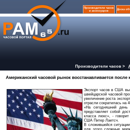
Производители часов
Доска об
и аксессуаров
Производители часов >
Американский часовой рынок восстанавливается после 
Экспорт часов в США вы
швейцарской часовой про
увеличение роста экспорт
отрасли сократилась на 
«На сегодняшний день 
представляет собой дос
класса люкс», - говори
США Питер Лаетсч.
В сложившейся ситуации
для этого сложные марк