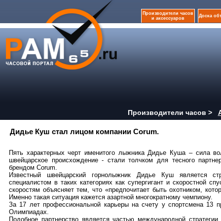
Производители часов
Доска об
и аксессуаров
Производители часов >
Дидье Куш стал лицом компании Corum.
Пять характерных черт именитого лыжника Дидье Куша – сила вол
швейцарское происхождение - стали толчком для тесного партн
брендом Corum.
Известный швейцарский горнолыжник Дидье Куш является ст
специалистом в таких категориях как супергигант и скоростной с
скоростям объясняет тем, что «предпочитает быть охотником, кото
Именно такая ситуация кажется азартной многократному чемпиону.
За 17 лет профессиональной карьеры на счету у спортсмена 13 
Олимпиадах.
Подобное партнерство является частью международной стратегии