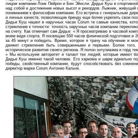
лицом компании Лоик Пейрон и Бен Эйнсли. Дидье Куш в спортивной
над собой и достижение новых высот и рекордов. Лыжник, живущий 
пониманием к философии компании. Его встреча с генеральным дир
и личных качеств, позволяющие бренду еще более укрепить свои по
Дидье Куш нашел в наручных часах Corum те самые качества, кото
стремление к точности: точность наручных часов компании переклик
на счету. Как отмечает сам Дидье: « Я просматриваю в часовой ком
моем виде спорта. Я посвящаю 550 часов физической подготовке и 2
за 45 минут и победить. Время, которое я трачу на обучение и м
движет стремление быть совершенными и первыми. Более того,
историческое развитие своего региона. Я полон энтузиазма и горд те
« Мы используем авторитет и талант тех людей, которые имеют б
Дидье Куш именно такой человек. Его харизма и шарм идеально п
победы, свойственный компании, будут способствовать без сомнен
директор марки Corum Антонио Кальче.