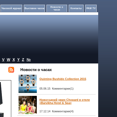
Новости о
Часовой журнал
Выставки часов
Контакты
PAM TV
часах
V
W
X
Y
Z
№
Новости о часах
Quinting Bushido Collection 2015
05.06.15 Комментарии(1)
Новогодний ужин Chopard в отеле
«Barvikha Hotel & Spa»
17.12.14 Комментарии(4)