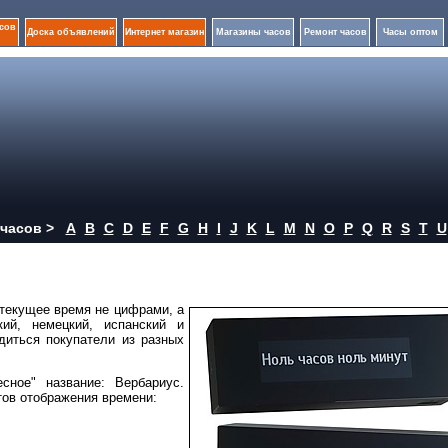
сов
Доска объявлений
Интернет магазин
Магазины часов
Ремонт часов
Часы оптом
часов >
A
B
C
D
E
F
G
H
I
J
K
L
M
N
O
P
Q
R
S
T
U
текущее время не цифрами, а
кий, немецкий, испанский и
диться покупатели из разных
ное" название: Вербариус.
тов отображения времени: