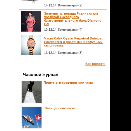
14.12.14 Комментарии(2)
Знаменитая певица Рианна стала
хозяйкой ежегодного
благотворительного бала Diamond
Bal
13.12.14 Комментарии(4)
Часы Rolex Oyster Perpetual Datejust
Pearlmaster с розовыми и голубыми
сапфирами.
13.12.14 Комментарии(3)
Все новости
Часовой журнал
Приметы и суеверия про часы
Швейцарские часы