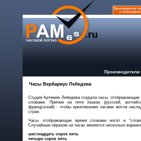
Производители ча
и аксессуаров
Производители 
Часы Вербариус Лебедева
Студия Артемия Лебедева создала часы, отображающие 
словами. Причем на пяти языках (русский, английс
французский) - чтобы креативными часами могли насла
стран.
Часы, отображающие время словами носят и "словес
Случайным образом на часах меняется несколько вариан
шестнадцать сорок пять
четыре сорок пять