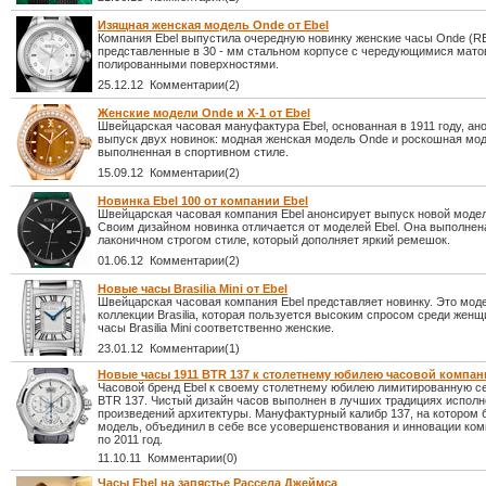
Изящная женская модель Onde от Ebel
Компания Ebel выпустила очередную новинку женские часы Onde (RE
представленные в 30 - мм стальном корпусе с чередующимися мат
полированными поверхностями.
25.12.12 Комментарии(2)
Женские модели Onde и X-1 от Ebel
Швейцарская часовая мануфактура Ebel, основанная в 1911 году, ан
выпуск двух новинок: модная женская модель Onde и роскошная мод
выполненная в спортивном стиле.
15.09.12 Комментарии(2)
Новинка Ebel 100 от компании Ebel
Швейцарская часовая компания Ebel анонсирует выпуск новой модел
Своим дизайном новинка отличается от моделей Ebel. Она выполнен
лаконичном строгом стиле, который дополняет яркий ремешок.
01.06.12 Комментарии(2)
Новые часы Brasilia Mini от Ebel
Швейцарская часовая компания Ebel представляет новинку. Это мод
коллекции Brasilia, которая пользуется высоким спросом среди жен
часы Brasilia Mini соответственно женские.
23.01.12 Комментарии(1)
Новые часы 1911 BTR 137 к столетнему юбилею часовой компан
Часовой бренд Ebel к своему столетнему юбилею лимитированную с
BTR 137. Чистый дизайн часов выполнен в лучших традициях испол
произведений архитектуры. Мануфактурный калибр 137, на котором 
модель, объединил в себе все усовершенствования и инновации ком
по 2011 год.
11.10.11 Комментарии(0)
Часы Ebel на запястье Рассела Джеймса