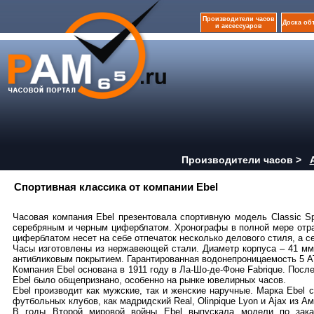
Производители часов
Доска об
и аксессуаров
Производители часов >
Спортивная классика от компании Ebel
Часовая компания Ebel презентовала спортивную модель Classic Sp
серебряным и черным циферблатом. Хронографы в полной мере отра
циферблатом несет на себе отпечаток несколько делового стиля, а с
Часы изготовлены из нержавеющей стали. Диаметр корпуса – 41 м
антибликовым покрытием. Гарантированная водонепроницаемость 5 
Компания Ebel основана в 1911 году в Ла-Шо-де-Фоне Fabrique. Посл
Ebel было общепризнано, особенно на рынке ювелирных часов.
Ebel производит как мужские, так и женские наручные. Марка Ebel
футбольных клубов, как мадридский Real, Olinpique Lyon и Ajax из А
В годы Второй мировой войны Ebel выпускала модели по заказ