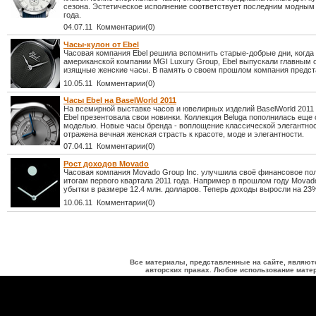
сезона. Эстетическое исполнение соответствует последним модным
года.
04.07.11 Комментарии(0)
Часы-кулон от Ebel
Часовая компания Ebel решила вспомнить старые-добрые дни, когда
американской компании MGI Luxury Group, Ebel выпускали главным 
изящные женские часы. В память о своем прошлом компания предст
10.05.11 Комментарии(0)
Часы Ebel на ВaselWorld 2011
На всемирной выставке часов и ювелирных изделий ВaselWorld 2011
Ebel презентовала свои новинки. Коллекция Beluga пополнилась еще
моделью. Новые часы бренда - воплощение классической элегантнос
отражена вечная женская страсть к красоте, моде и элегантности.
07.04.11 Комментарии(0)
Рост доходов Movado
Часовая компания Movado Group Inc. улучшила своё финансовое по
итогам первого квартала 2011 года. Например в прошлом году Movad
убытки в размере 12.4 млн. долларов. Теперь доходы выросли на 23
10.06.11 Комментарии(0)
Все материалы, представленные на сайте, являют
авторских правах. Любое использование матер