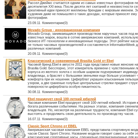
Рассел Джеймс считается одним из самых известных фотографов п
десятилетия XXI века. После десяти лет скитаний и неизвестности се
креативный идеи приносят миллионы брендам с мировым именем. 
художник даже не помышлял о таких доходах, которые приносят ему 
фотографии.
23.09.11 Комментарии(0)
Movado Group - инновационная компания
Movado Group, занимающаяся производством наручных часов под 
известных марок, вошла в сотню американских компаний, использу
бизнесе ИТ-технологии и инновационные подходы. Этот рейтинг кас
не только часовых производителей и составляется InformationWeek д
различных компаний.
20.09.11 Комментарии(0)
Классический и современный Brasilia Gold от Ebel
Часовой бренд Ebel в августе 2011 года представил новые женские 
Brasilia Gold. Бесспорно, этот измеритель времени с чувственными 
корпуса из желтого золота с особым шармом подчеркивает индивид
владелицы, а браслет с большими звеньями еще больше усиливает 
комфорта при их ношении. Циферблат украшен изысканным гильош
узором, а две граненые голубые центральные стрелки придают стру
поверхности циферблата особую пикантность.
30.08.11 Комментарии(0)
Ebel празднует свой 100-летний юбилей
Часовая компания Ebel празднует свой 100-летний юбилей. История
богата различными событиями. На разных этапах, компания сменила
владельцев. Но, несмотря на различные трудности, компания Ebel с
выстоять и продолжить свою деятельность по производству часов.
16.07.11 Комментарии(0)
Classic Sport Chrono от EBEL
Американская часовая компания EBEL представила спортивную мод
часов Classic Sport Chrono. Название модели говорит само за себя э
классические спортивные часы, специально предназначенные для ку