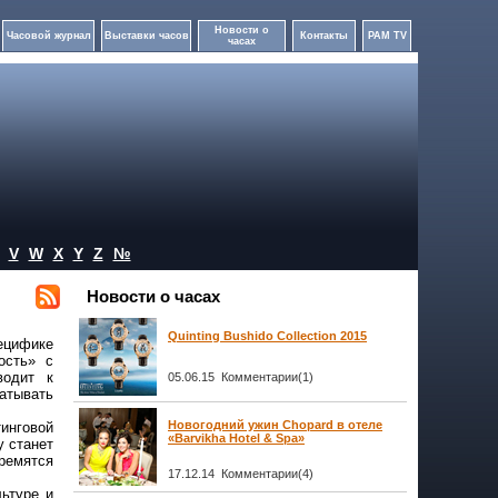
Новости о
Часовой журнал
Выставки часов
Контакты
PAM TV
часах
V
W
X
Y
Z
№
Новости о часах
Quinting Bushido Collection 2015
ецифике
ость» с
водит к
05.06.15 Комментарии(1)
батывать
Новогодний ужин Chopard в отеле
тинговой
«Barvikha Hotel & Spa»
у станет
ремятся
17.12.14 Комментарии(4)
ьтуре и