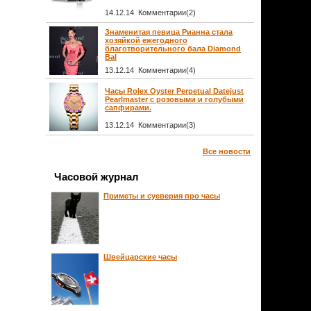
14.12.14 Комментарии(2)
Знаменитая певица Рианна стала
хозяйкой ежегодного
благотворительного бала Diamond
Bal
13.12.14 Комментарии(4)
Часы Rolex Oyster Perpetual Datejust
Pearlmaster с розовыми и голубыми
сапфирами.
13.12.14 Комментарии(3)
Все новости
Часовой журнал
Приметы и суеверия про часы
Швейцарские часы