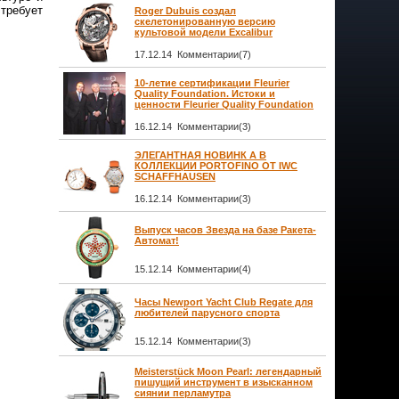
 требует
Roger Dubuis создал
скелетонированную версию
культовой модели Excalibur
17.12.14 Комментарии(7)
10-летие сертификации Fleurier
Quality Foundation. Истоки и
ценности Fleurier Quality Foundation
16.12.14 Комментарии(3)
ЭЛЕГАНТНАЯ НОВИНК А В
КОЛЛЕКЦИИ PORTOFINO ОТ IWC
SCHAFFHAUSEN
16.12.14 Комментарии(3)
Выпуск часов Звезда на базе Ракета-
Автомат!
15.12.14 Комментарии(4)
Часы Newport Yacht Club Regate для
любителей парусного спорта
15.12.14 Комментарии(3)
Meisterstück Moon Pearl: легендарный
пишущий инструмент в изысканном
сиянии перламутра