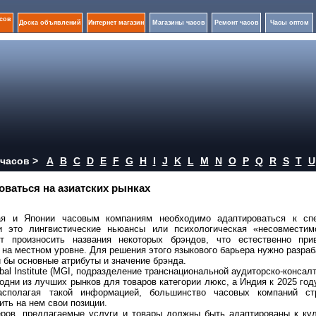
сов
Доска объявлений
Интернет магазин
Магазины часов
Ремонт часов
Часы оптом
часов >
A
B
C
D
E
F
G
H
I
J
K
L
M
N
O
P
Q
R
S
T
U
ваться на азиатских рынках
ая и Японии часовым компаниям необходимо адаптироваться к сп
и это лингвистические ньюансы или психологическая «несовместим
т произносить названия некоторых брэндов, что естественно при
 на местном уровне. Для решения этого языкового барьера нужно разра
 бы основные атрибуты и значение брэнда.
l Institute (MGI, подразделение транснациональной аудиторско-консал
одни из лучших рынков для товаров категории люкс, а Индия к 2025 год
асполагая такой информацией, большинство часовых компаний ст
ить на нем свои позиции.
еров, предлагаемые услуги и товары должны быть адаптированы к кул