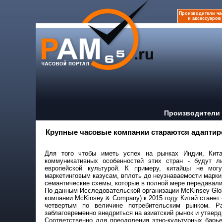
Производители ча
и аксессуаров
Производители 
Крупные часовые компании стараются адаптиро
Для того чтобы иметь успех на рынках Индии, Кит
коммуникативных особенностей этих стран - будут л
европейской культурой. К примеру, китайцы не могу
маркетинговым казусам, вплоть до неузнаваемости марки
семантические схемы, которые в полной мере передавали
По данным Исследовательской организации McKinsey Globa
компании McKinsey & Company) к 2015 году Китай станет 
четвертым по величине потребительским рынком. Р
заблаговременно внедриться на азиатский рынок и утверд
Соответственно для преодоления этно-культурных барь