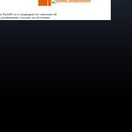
а Pam65.ru и защищаются законом об
 упоминании ссылки на источник.