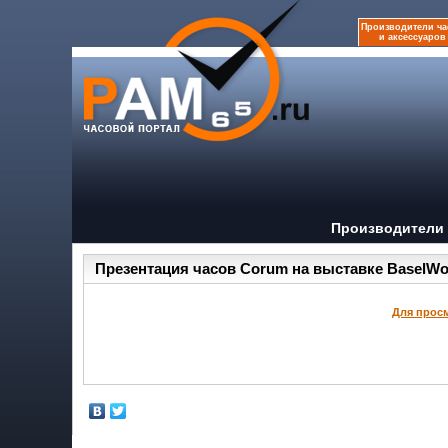
Производители ча
и аксессуаров
Производители 
Презентация часов Corum на выставке BaselWorl
Для просм