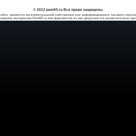
© 2012 pam65.ru Все права защищены.
сайте, являются интеллектуальной собственностью информационного часового портал
зование материалов Pam65.ru или фрагментов из них допускаются исключительно при