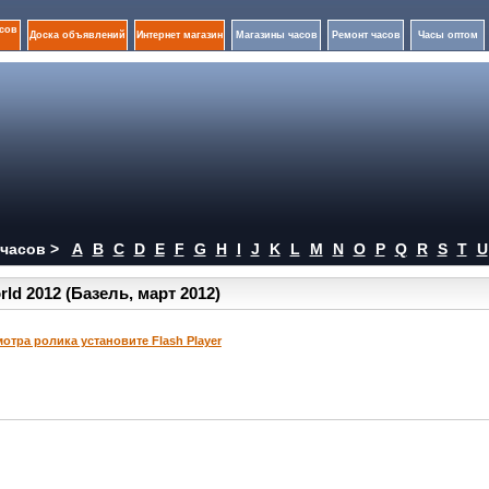
сов
Доска объявлений
Интернет магазин
Магазины часов
Ремонт часов
Часы оптом
часов >
A
B
C
D
E
F
G
H
I
J
K
L
M
N
O
P
Q
R
S
T
U
d 2012 (Базель, март 2012)
отра ролика установите Flash Player