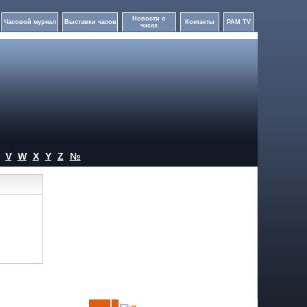
Новости о
Часовой журнал
Выставки часов
Контакты
PAM TV
часах
V
W
X
Y
Z
№