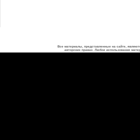
Все материалы, представленные на сайте, являют
авторских правах. Любое использование матер