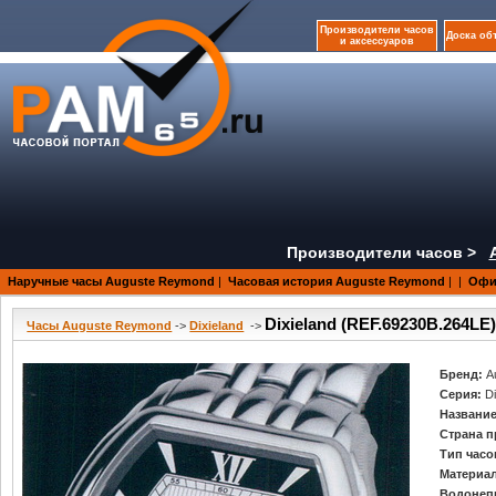
Производители часов
Доска об
и аксессуаров
Производители часов >
Наручные часы Auguste Reymond
|
Часовая история Auguste Reymond
|
|
Офи
Dixieland (REF.69230B.264LE
Часы Auguste Reymond
->
Dixieland
->
Бренд:
A
Серия:
D
Название
Страна п
Тип часо
Материал
Водонеп