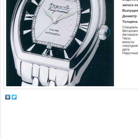
запаса х
Выпущен
Диаметр 
Толщина 
Специаль
Металлич
Автомати
Часы
минуты
секундна
дата
Наручные