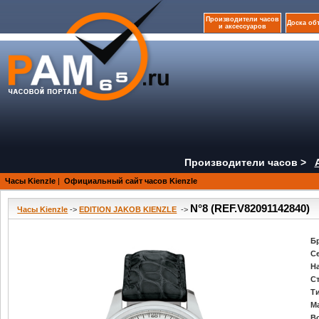
Производители часов
Доска об
и аксессуаров
Производители часов >
Часы Kienzle
|
Официальный сайт часов Kienzle
N°8 (REF.V82091142840)
Часы Kienzle
->
EDITION JAKOB KIENZLE
->
Б
С
Н
С
Т
М
В