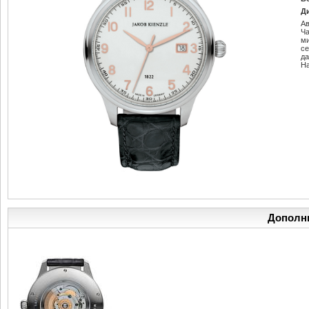
Д
Ав
Ч
м
се
да
Н
Дополн