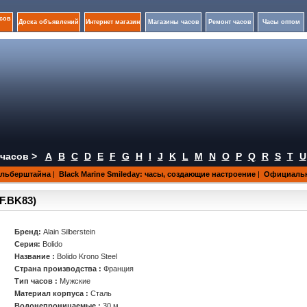
сов
Доска объявлений
Интернет магазин
Магазины часов
Ремонт часов
Часы оптом
часов >
A
B
C
D
E
F
G
H
I
J
K
L
M
N
O
P
Q
R
S
T
U
ильберштайнa
|
Black Marine Smileday: часы, создающие настроение
|
Официальны
EF.BK83)
Бренд:
Alain Silberstein
Серия:
Bolido
Название :
Bolido Krono Steel
Страна производства :
Франция
Тип часов :
Мужские
Материал корпуса :
Сталь
Водонепроницаемые :
30 м