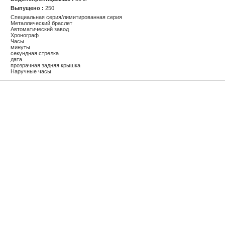
Выпущено :
250
Специальная серия/лимитированная серия
Металлический браслет
Автоматический завод
Хронограф
Часы
минуты
секундная стрелка
дата
прозрачная задняя крышка
Наручные часы