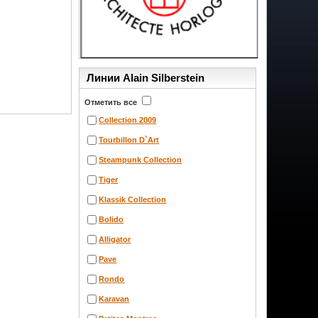
Линии Alain Silberstein
Отметить все
Collection 2009
Tourbillon D`Art
Steampunk Collection
Tiger
Klassik Collection
Bolido
Alligator
Pave
Rondo
Karavan