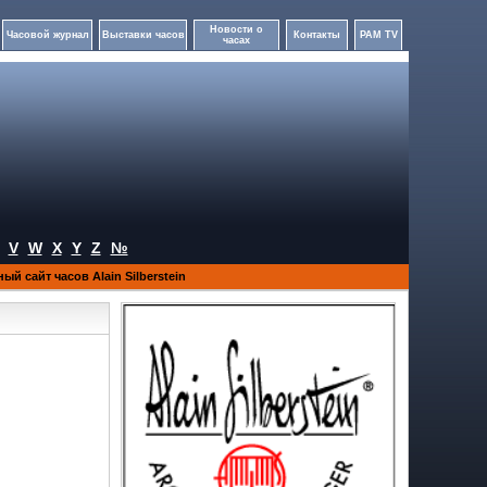
Новости о
Часовой журнал
Выставки часов
Контакты
PAM TV
часах
V
W
X
Y
Z
№
й сайт часов Alain Silberstein