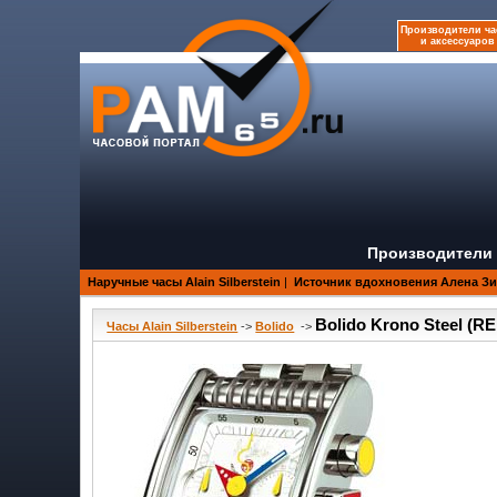
Производители ча
и аксессуаров
Производители 
Наручные часы Alain Silberstein
|
Источник вдохновения Аленa З
Bolido Krono Steel (R
Часы Alain Silberstein
->
Bolido
->