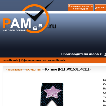
Производители часов
Доска об
и аксессуаров
Производители часов >
Часы Kienzle
|
Официальный сайт часов Kienzle
K-Time (REF.V91531540111)
Часы Kienzle
->
NOVELTIES
->
Б
С
Н
С
Т
М
В