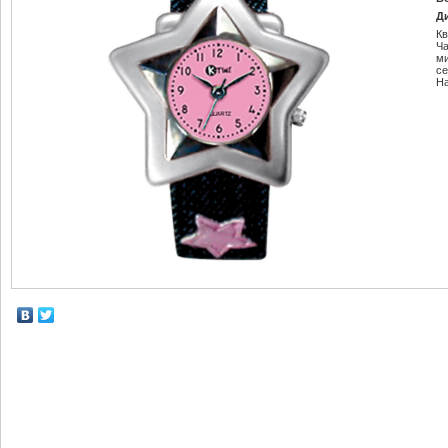
Д
К
Ч
м
се
Н