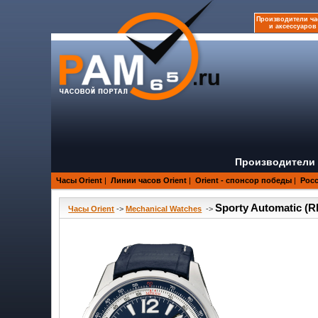
Производители ча
и аксессуаров
Производители 
Часы Orient
|
Линии часов Orient
|
Orient - спонсор победы
|
Росс
Sporty Automatic (
Часы Orient
->
Mechanical Watches
->