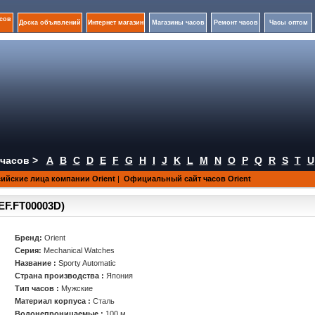
сов
Доска объявлений
Интернет магазин
Магазины часов
Ремонт часов
Часы оптом
часов >
A
B
C
D
E
F
G
H
I
J
K
L
M
N
O
P
Q
R
S
T
U
ийские лица компании Orient
|
Официальный сайт часов Orient
REF.FT00003D)
Бренд:
Orient
Серия:
Mechanical Watches
Название :
Sporty Automatic
Страна производства :
Япония
Тип часов :
Мужские
Материал корпуса :
Сталь
Водонепроницаемые :
100 м