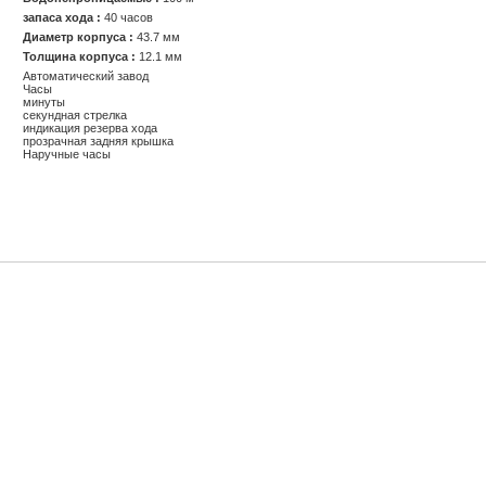
запаса хода :
40 часов
Диаметр корпуса :
43.7 мм
Толщина корпуса :
12.1 мм
Автоматический завод
Часы
минуты
секундная стрелка
индикация резерва хода
прозрачная задняя крышка
Наручные часы