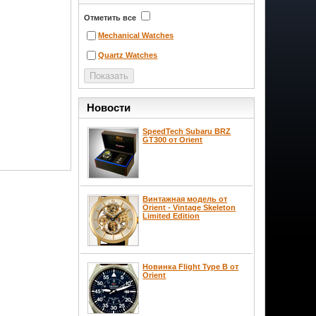
Отметить все
Mechanical Watches
Quartz Watches
Новости
SpeedTech Subaru BRZ
GT300 от Orient
Винтажная модель от
Orient - Vintage Skeleton
Limited Edition
Новинка Flight Type B от
Orient