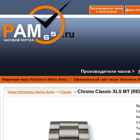
Производители часов
Доска об
и аксессуаров
Производители часов >
Наручные часы Victorinox Swiss Army
|
|
Официальный сайт часов Victorinox S
Chrono Classic XLS MT (REF
Часы Victorinox Swiss Army
->
Classic
->
Б
С
Н
С
Т
М
В