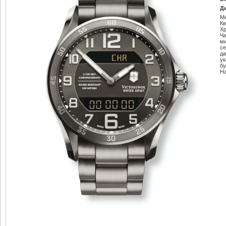
Д
М
К
Х
Ч
м
се
да
ук
б
Н