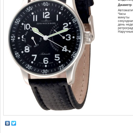
Диаметр 
Автомати
Часы
минуты
секундна
день нед
ретрогра
Наручные