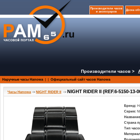
Производители часов
Доска об
и аксессуаров
Производители часов >
Наручные часы Hanowa
|
|
Официальный сайт часов Hanowa
NIGHT RIDER II (REF.6-5150-13-0
Часы Hanowa
->
NIGHT RIDER II
->
Бренд:
H
Серия:
N
Название
Страна п
Тип часо
Материал
Водонеп