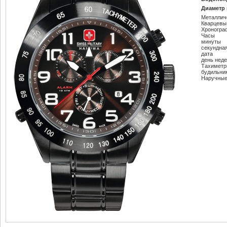
Диаметр 
Металлич
Кварцевы
Хроногра
Часы
минуты
секундна
дата
день нед
Тахиметр
будильни
Наручные