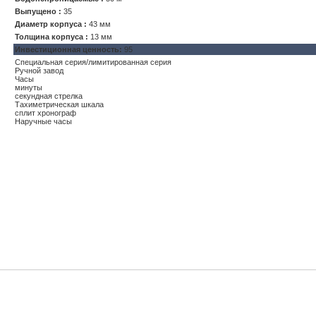
Выпущено :
35
Диаметр корпуса :
43 мм
Толщина корпуса :
13 мм
Инвестиционная ценность:
95
Специальная серия/лимитированная серия
Ручной завод
Часы
минуты
секундная стрелка
Тахиметрическая шкала
сплит хронограф
Наручные часы