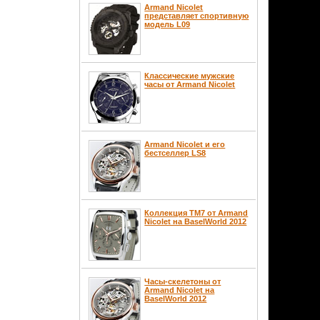
Armand Nicolet
представляет спортивную
модель L09
Классические мужские
часы от Armand Nicolet
Armand Nicolet и его
бестселлер LS8
Коллекция ТМ7 от Armand
Nicolet на BaselWorld 2012
Часы-скелетоны от
Armand Nicolet на
BaselWorld 2012