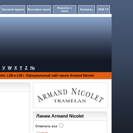
Новости о
Часовой журнал
Выставки часов
Контакты
PAM TV
часах
V
W
X
Y
Z
№
let: LS8 и L08
|
Официальный сайт часов Armand Nicolet
Линии Armand Nicolet
Отметить все