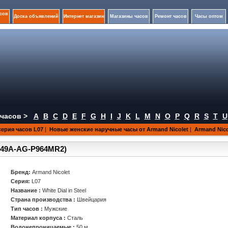
сов
Доска объявлений
Интернет магазин
Магазины часов
Ремонт часов
Часы оптом
часов >
A
B
C
D
E
F
G
H
I
J
K
L
M
N
O
P
Q
R
S
T
U
серия часов L07
|
Новые женские наручные часы от Armand Nicolet
|
Armand Nico
.9649A-AG-P964MR2)
Бренд:
Armand Nicolet
Серия:
L07
Название :
White Dial in Steel
Страна производства :
Швейцария
Тип часов :
Мужские
Материал корпуса :
Сталь
Водонепроницаемые :
50 м