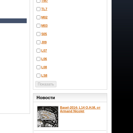
TM7
TL7
M02
M03
S05
J09
L07
L06
L08
LS8
Новости
Basel-2014: L14 O.H.M. от
Armand Nicolet