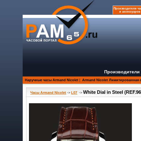
Производители ча
и аксессуаров
Производители 
Наручные часы Armand Nicolet
|
Armand Nicolet Лимитированная 
White Dial in Steel (REF
Часы Armand Nicolet
->
L07
->