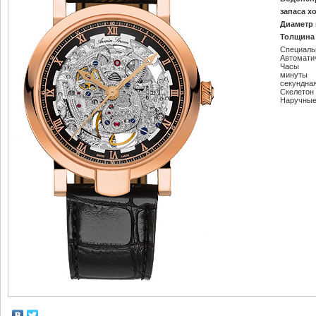
запаса х
Диаметр 
Толщина 
Специаль
Автомати
Часы
минуты
секундна
Скелетон
Наручные