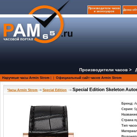
Производители часов
Доска об
и аксессуаров
Производители часов >
Наручные часы Armin Strom
|
|
Официальный сайт часов Armin Strom
Special Edition Skeleton Auto
Часы Armin Strom
->
Special Edition
->
Бренд:
A
Серия:
Sp
Название
Страна п
Тип часо
Материал
Водонеп