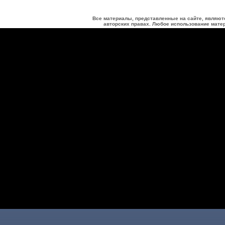
Все материалы, представленные на сайте, являют
авторских правах. Любое использование матер