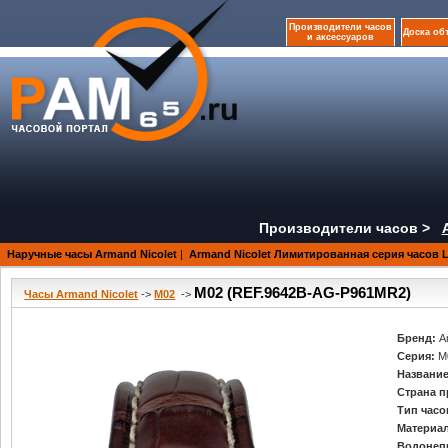
Производители часов
Доска об
и аксессуаров
Производители часов >
Наручные часы Armand Nicolet
|
Armand Nicolet Лимитированная серия часов 
M02 (REF.9642B-AG-P961MR2)
Часы Armand Nicolet
->
M02
->
Бренд:
A
Серия:
M
Название
Страна п
Тип часо
Материал
Водонеп