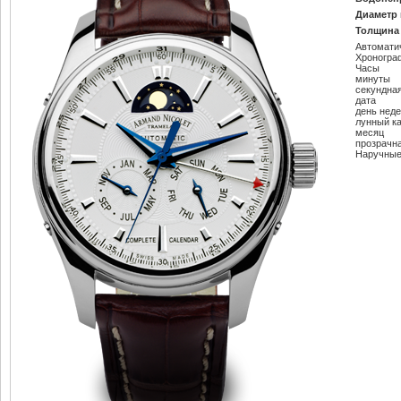
Диаметр 
Толщина 
Автомати
Хроногра
Часы
минуты
секундна
дата
день нед
лунный к
месяц
прозрачн
Наручные