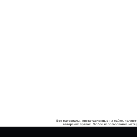
Все материалы, представленные на сайте, являют
авторских правах. Любое использование матер