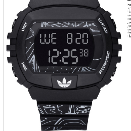
К
Х
Ч
м
се
да
де
м
б
Н