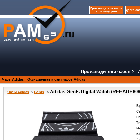
Производители часов
Доска об
и аксессуаров
Производители часов >
Часы Adidas
|
Официальный сайт часов Adidas
Adidas Gents Digital Watch (REF.ADH609
Часы Adidas
->
Gents
->
Б
С
Н
Т
М
В
Д