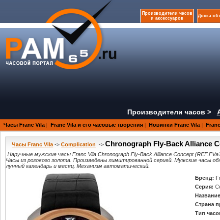
Производители часов
Доска об
и аксессуаров
Производители часов >
Часы Franc Vila
|
Franc Vila и его часовые творения
|
Новинки Franc Vila
|
Franc
Chronograph Fly-Back Alliance C
Часы Franc Vila
->
Complication
->
Наручные мужские часы Franc Vila Chronograph Fly-Back Alliance Concept (REF.FV
Часы из розового золота. Произведены лимитированной серией. Мужские часы об
лунный календарь и месяц. Механизм автоматический.
Бренд:
F
Серия:
C
Название
Страна п
Тип часо