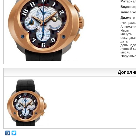
Материал
Водонеп
запаса х
Диаметр 
Специаль
Автомати
Часы
минуты
секундна
дата
день нед
лунный к
месяц
Наручные
Дополн