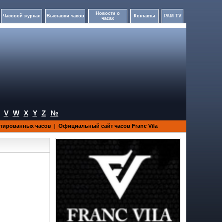
Новости о
Часовой журнал
Выставки часов
Контакты
PAM TV
часах
V
W
X
Y
Z
№
итированных часов
|
Официальный сайт часов Franc Vila