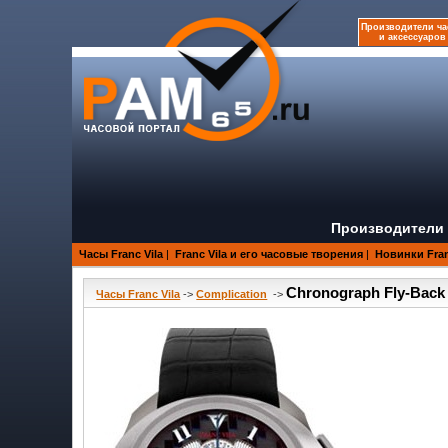
Производители ча
и аксессуаров
Производители 
Часы Franc Vila
|
Franc Vila и его часовые творения
|
Новинки Fran
Chronograph Fly-Back 
Часы Franc Vila
->
Complication
->