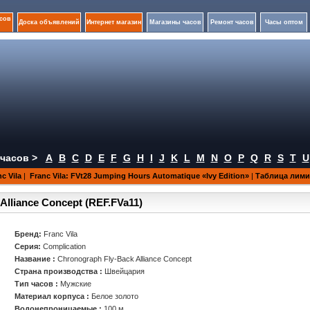
сов
Доска объявлений
Интернет магазин
Магазины часов
Ремонт часов
Часы оптом
часов >
A
B
C
D
E
F
G
H
I
J
K
L
M
N
O
P
Q
R
S
T
U
c Vila
|
Franc Vila: FVt28 Jumping Hours Automatique «Ivy Edition»
|
Таблица лим
Alliance Concept (REF.FVa11)
Бренд:
Franc Vila
Серия:
Complication
Название :
Chronograph Fly-Back Alliance Concept
Страна производства :
Швейцария
Тип часов :
Мужские
Материал корпуса :
Белое золото
Водонепроницаемые :
100 м