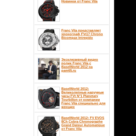
Новинки от Franc Vila
Franc Vila представляет
хронограф FVi17 Chrono
Bicompax Intrepido
Эксклюзивный видео
ролик Franc Vila с
BaselWorld 2012 на
pam65.ru
BaselWorld 2012:
Великолепные наручные
часы FVt N°1 Planetary
Tourbillon от компании
Franc Vila специально для
женщин
BaselWorld 2012: FV EVOS
8Ch Cobra Chronographe
Grand Dateur Automatique
от Franc Vila