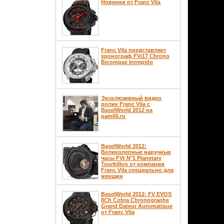
Новинки от Franc Vila
Franc Vila представляет
хронограф FVi17 Chrono
Bicompax Intrepido
Эксклюзивный видео
ролик Franc Vila с
BaselWorld 2012 на
pam65.ru
BaselWorld 2012:
Великолепные наручные
часы FVt N°1 Planetary
Tourbillon от компании
Franc Vila специально для
женщин
BaselWorld 2012: FV EVOS
8Ch Cobra Chronographe
Grand Dateur Automatique
от Franc Vila