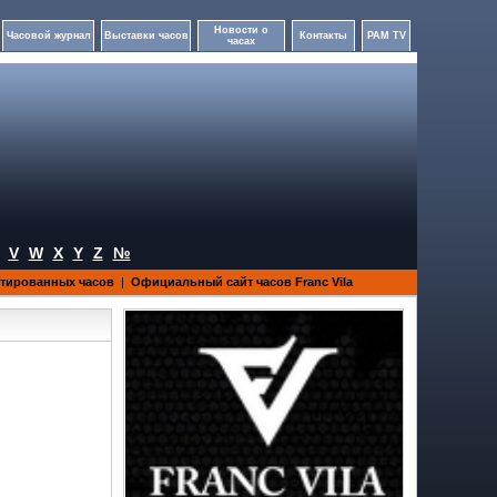
Новости о
Часовой журнал
Выставки часов
Контакты
PAM TV
часах
V
W
X
Y
Z
№
итированных часов
|
Официальный сайт часов Franc Vila