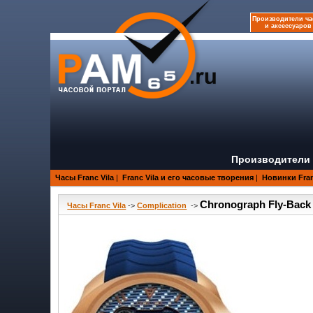
Производители ча
и аксессуаров
Производители 
Часы Franc Vila
|
Franc Vila и его часовые творения
|
Новинки Fran
Chronograph Fly-Back 
Часы Franc Vila
->
Complication
->