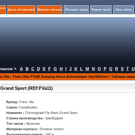
сов
Доска объявлений
Интернет магазин
Магазины часов
Ремонт часов
Часы оптом
часов >
A
B
C
D
E
F
G
H
I
J
K
L
M
N
O
P
Q
R
S
T
U
c Vila
|
Franc Vila: FVt28 Jumping Hours Automatique «Ivy Edition»
|
Таблица лим
Grand Sport (REF.FVa11)
Бренд:
Franc Vila
Серия:
Complication
Название :
Chronograph Fly-Back Grand Sport
Страна производства :
Швейцария
Тип часов :
Мужские
Материал корпуса :
Розовое золото
Водонепроницаемые :
100 м