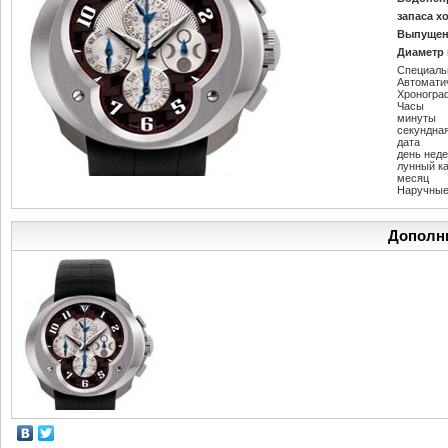
запаса х
Выпущен
Диаметр 
Специаль
Автомати
Хроногра
Часы
минуты
секундна
дата
день нед
лунный к
месяц
Наручные
Дополн