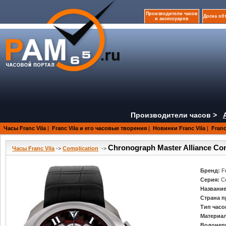
Производители часов
Доска об
и аксессуаров
Производители часов >
Часы Franc Vila
|
Franc Vila и его часовые творения
|
Новинки Franc Vila
|
Franc
Chronograph Master Alliance Co
Часы Franc Vila
->
Complication
->
Бренд:
F
Серия:
C
Название
Страна п
Тип часо
Материал
Водонеп