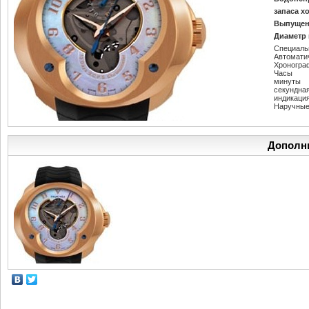
запаса х
Выпущен
Диаметр 
Специаль
Автомати
Хроногра
Часы
минуты
секундна
индикаци
Наручные
Дополн