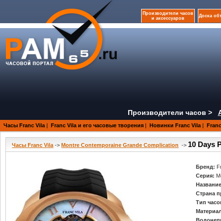
Производители часов
Доска об
и аксессуаров
Производители часов >
Часы Franc Vila
|
Franc Vila и его часовые творения
|
Новинки Franc Vila
|
Franc
10 Days 
Часы Franc Vila
->
Montre Contemporaine Grande Complication
->
Бренд:
F
Серия:
M
Название
Страна п
Тип часо
Материал
Водонеп