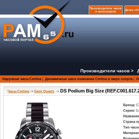
Производители часов
Доска об
и аксессуаров
Производители часов >
Наручные часы Certina
|
Динамичные шаги компании Certina в мире спорта
|
О
DS Podium Big Size (REF.C001.617.2
Часы Certina
->
Gent Quartz
->
Бренд:
C
Серия:
G
Название
Страна п
Тип часо
Материал
Водонеп