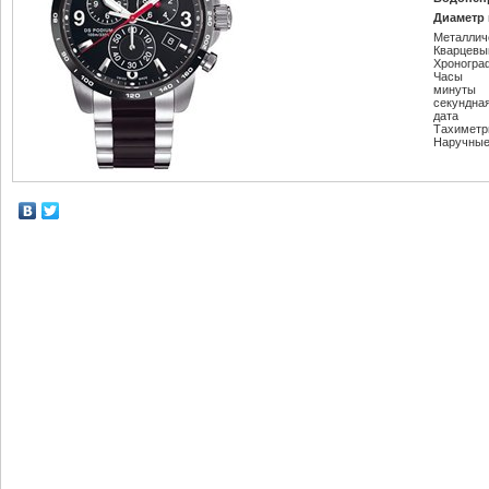
Диаметр 
Металлич
Кварцевы
Хроногра
Часы
минуты
секундна
дата
Тахиметр
Наручные