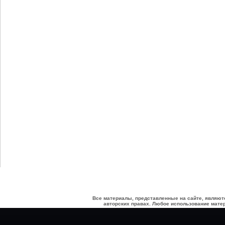
Все материалы, представленные на сайте, являют
авторских правах. Любое использование матер