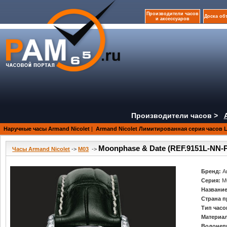
Производители часов
Доска об
и аксессуаров
Производители часов >
Наручные часы Armand Nicolet
|
Armand Nicolet Лимитированная серия часов 
Moonphase & Date (REF.9151L-NN-
Часы Armand Nicolet
->
M03
->
Бренд:
A
Серия:
M
Название
Страна п
Тип часо
Материал
Водонеп