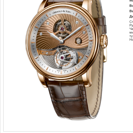
М
В
В
Д
С
Ру
Ч
м
т
Н