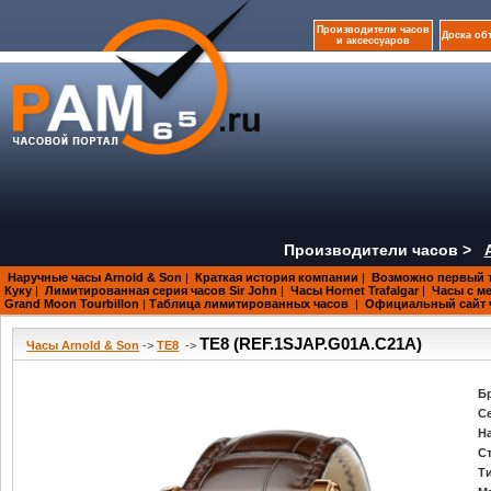
Производители часов
Доска об
и аксессуаров
Производители часов >
Наручные часы Arnold & Son
|
Краткая история компании
|
Возможно первый 
Куку
|
Лимитированная серия часов Sir John
|
Часы Hornet Trafalgar
|
Часы с ме
Grand Moon Tourbillon
|
Таблица лимитированных часов
|
Официальный сайт ч
TE8 (REF.1SJAP.G01A.C21A)
Часы Arnold & Son
->
TE8
->
Б
С
Н
С
Т