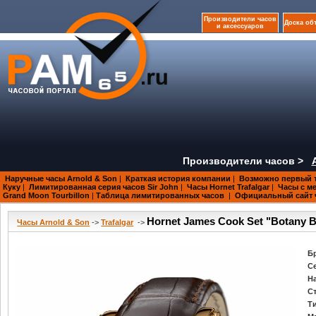
Производители часов
Доска об
и аксессуаров
Производители часов >
Наручные часы Arnold & Son
|
Краткая история компании
|
Возможно первый 
Куку
|
Лимитированная серия часов Sir John
|
Часы Hornet Trafalgar
|
Часы с ме
Grand Moon Tourbillon
|
Таблица лимитированных часов
|
Официальный сайт ч
Hornet James Cook Set "Botany 
Часы Arnold & Son
->
Trafalgar
->
Б
С
Н
С
Т