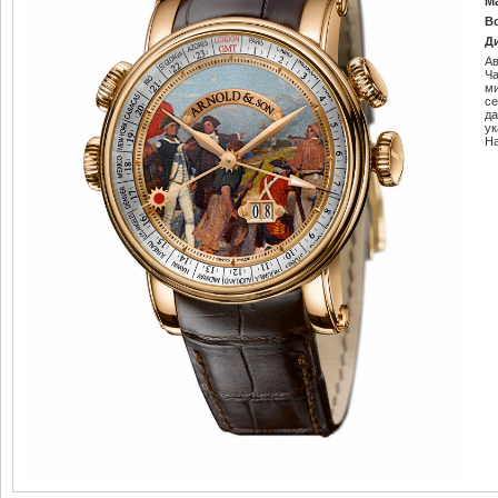
М
В
Д
Ав
Ч
м
се
да
ук
Н