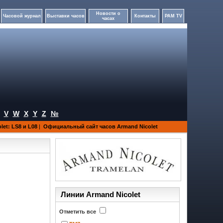
Новости о
Часовой журнал
Выставки часов
Контакты
PAM TV
часах
V
W
X
Y
Z
№
let: LS8 и L08
|
Официальный сайт часов Armand Nicolet
Линии Armand Nicolet
Отметить все