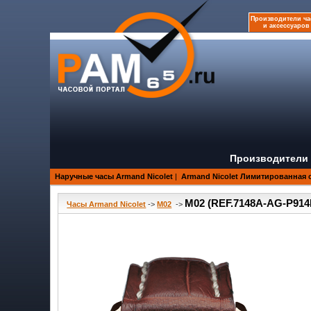
Производители ча
и аксессуаров
Производители 
Наручные часы Armand Nicolet
|
Armand Nicolet Лимитированная 
M02 (REF.7148A-AG-P91
Часы Armand Nicolet
->
M02
->