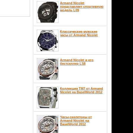
Armand Nicolet
представляет спортивную
модель L09
Классические мужские
часы от Armand Nicolet
Armand Nicolet и его
бестселлер LS8
Коллекция ТМ7 от Armand
Nicolet на BaselWorld 2012
Часы-скелетоны от
Armand Nicolet на
BaselWorld 2012