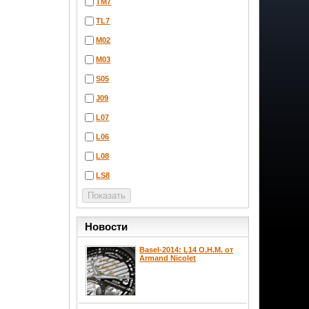
TM7
TL7
M02
M03
S05
J09
L07
L06
L08
LS8
Новости
Basel-2014: L14 O.H.M. от
Armand Nicolet