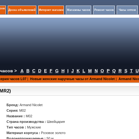
сов
Доска объявлений
Интернет магазин
Магазины часов
Ремонт часов
Часы оптом
часов >
A
B
C
D
E
F
G
H
I
J
K
L
M
N
O
P
Q
R
S
T
U
серия часов L07
|
Новые женские наручные часы от Armand Nicolet
|
Armand Nico
4MR2)
Бренд:
Armand Nicolet
Серия:
M02
Название :
M02
Страна производства :
Швейцария
Тип часов :
Мужские
Материал корпуса :
Розовое золото
Водонепроницаемые :
50 м