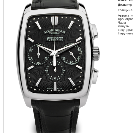
Диаметр 
Толщина 
Автомати
Хроногра
Часы
минуты
секундна
Наручные