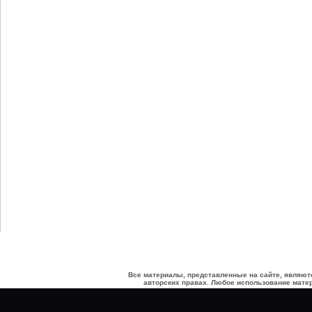
Все материалы, представленные на сайте, являют
авторских правах. Любое использование матер