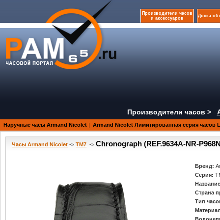
Производители часов
Доска об
и аксессуаров
Производители часов >
Наручные часы Armand Nicolet
|
Armand Nicolet Лимитированная серия часов 
Chronograph (REF.9634A-NR-P968
Часы Armand Nicolet
->
TM7
->
Бренд:
A
Серия:
T
Название
Страна п
Тип часо
Материал
Водонеп