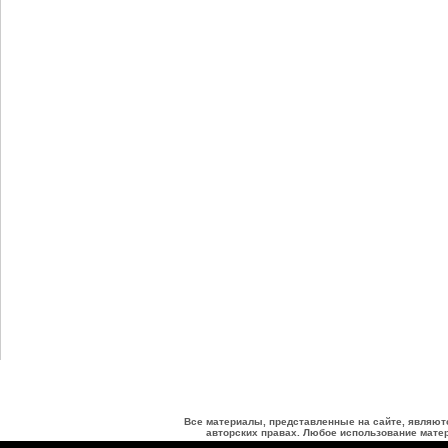
Все материалы, представленные на сайте, являют
авторских правах. Любое использование матер