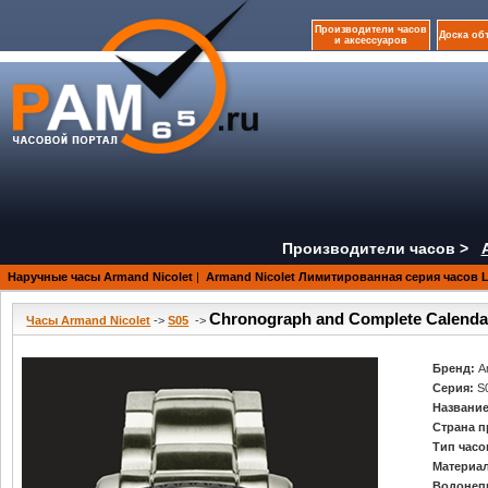
Производители часов
Доска об
и аксессуаров
Производители часов >
Наручные часы Armand Nicolet
|
Armand Nicolet Лимитированная серия часов 
Chronograph and Complete Calenda
Часы Armand Nicolet
->
S05
->
Бренд:
A
Серия:
S
Название
Страна п
Тип часо
Материал
Водонеп