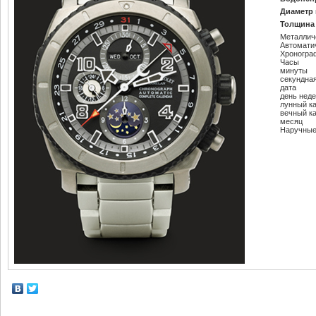
Диаметр 
Толщина 
Металлич
Автомати
Хроногра
Часы
минуты
секундна
дата
день нед
лунный к
вечный к
месяц
Наручные