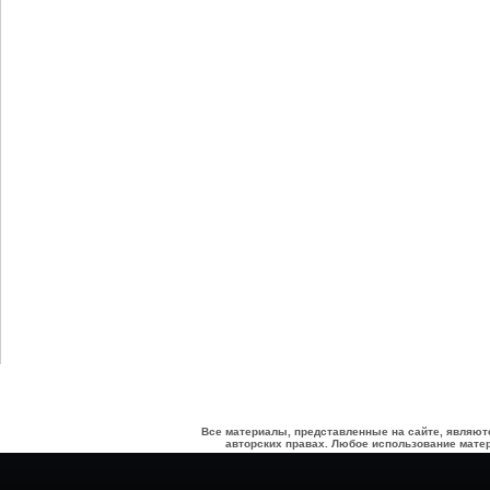
Все материалы, представленные на сайте, являют
авторских правах. Любое использование матер