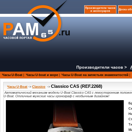
Производители часов
Доска об
и аксессуаров
Производители часов >
Часы U-Boat
|
Часы U-boat и море
|
Часы U-Boat на запястьях знаменитостей
|
Classico CAS (REF.2268)
Часы U-Boat
->
Classico
->
Автоматический механизм модели U-Boat Classico CAS с левосторонним положен
U-Boat. Отличные мужские часы хронограф с необычным дизайном!
Б
С
Н
С
Т
М