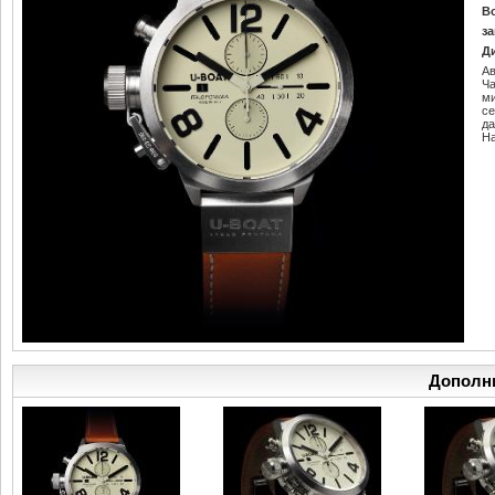
В
за
Д
Ав
Ч
м
се
да
Н
Дополн