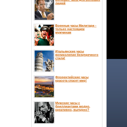
людей
Военные часы Милитари -
только настоящим
мужчинам
Итальянские часы
великолепие безупречного
стиля!
Флорентийские часы
красота спасет мир!
Мужские часы с
бриллиантами модно,
креативно, вычурно?