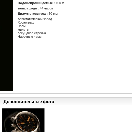
Водонепроницаемые :
100 м
запаса хода :
44 часов
Диаметр корпуса :
50 мм
Автоматический завод
Хронограф
Часы
минуты
секундная стрелка
Наручные часы
Дополнительные фото