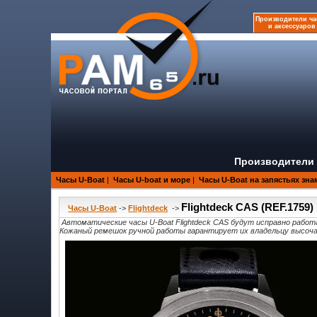
Производители ча
и аксессуаров
Производители 
Часы U-Boat
|
Часы U-boat и море
|
Часы U-Boat на запястьях зн
Flightdeck CAS (REF.1759)
Часы U-Boat
->
Flightdeck
->
Автоматические часы U-Boat Flightdeck CAS будут исправно работ
Кожаный ремешок ручной работы гарантирует их владельцу высоч