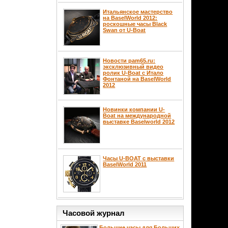
Итальянское мастерство
на BaselWorld 2012:
роскошные часы Black
Swan от U-Boat
Новости pam65.ru:
эксклюзивный видео
ролик U-Boat с Итало
Фонтаной на BaselWorld
2012
Новинки компании U-
Boat на международной
выставке Baselworld 2012
Часы U-BOAT с выставки
BaselWorld 2011
Часовой журнал
Большие часы для Больших