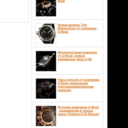
Boat
Новая модель The
Elementium от компании
U-Boat
Интерпретация классики
от U-Boat: новые
карманные часы U-65
Часы Unicum от компании
U-Boat уникальная
персонализированная
новинка
История компании U-Boat
, выраженная в новых
часах Chimera U-51 Bronze