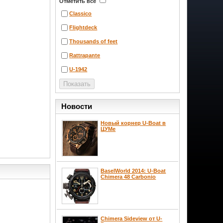
Отметить все
Classico
Flightdeck
Thousands of feet
Rattrapante
U-1942
Новости
Новый корнер U-Boat в
ЦУМе
BaselWorld 2014: U-Boat
Chimera 48 Carbonio
Chimera Sideview от U-