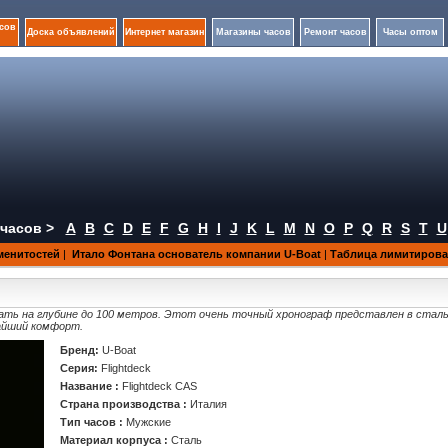
сов
Доска объявлений
Интернет магазин
Магазины часов
Ремонт часов
Часы оптом
часов >
A
B
C
D
E
F
G
H
I
J
K
L
M
N
O
P
Q
R
S
T
U
аменитостей
|
Итало Фонтана основатель компании U-Boat
|
Таблица лимитиров
ать на глубине до 100 метров. Этот очень точный хронограф представлен в сталь
айший комфорт.
Бренд:
U-Boat
Серия:
Flightdeck
Название :
Flightdeck CAS
Страна производства :
Италия
Тип часов :
Мужские
Материал корпуса :
Сталь