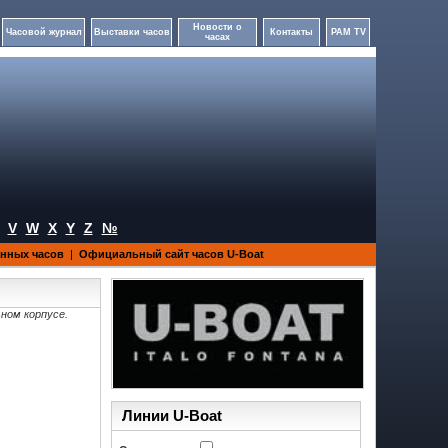
Новости о
Часовой журнал
Выставки часов
Контакты
PAM TV
часах
V
W
X
Y
Z
№
анных часов
|
Официальный сайт часов U-Boat
ном корпусе.
Линии U-Boat