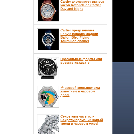
Cartier анонсирует выпуск
часов Rotonde de Cartier
Day and Night
Cartier представляет
новую версию модели
Ballon Bleu Flying
Tourbillon enamel
Правильные формы или
время в квадрате!
«Часовой зоопарк» или
животные в часовом
деле!
Секретные часы или
Секреты времени: новый
тренд в часовом мире!