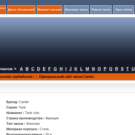
сов
Доска объявлений
Интернет магазин
Магазины часов
Ремонт часов
Часы оптом
часов >
A
B
C
D
E
F
G
H
I
J
K
L
M
N
O
P
Q
R
S
T
U
ролева турбийонов
|
|
Официальный сайт часов Cartier
Бренд:
Cartier
Серия:
Tank
Название :
Tank solo
Страна производства :
Франция
Тип часов :
Женские
Материал корпуса :
Сталь
Водонепроницаемые :
30 м