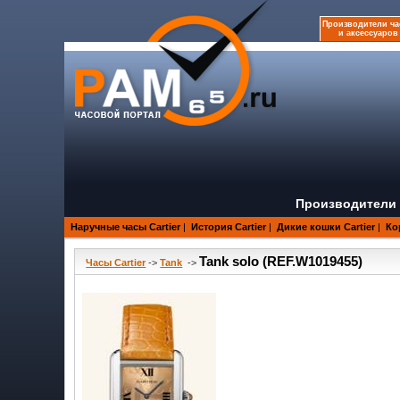
Производители ча
и аксессуаров
Производители 
Наручные часы Cartier
|
История Cartier
|
Дикие кошки Cartier
|
Ко
Tank solo (REF.W1019455)
Часы Cartier
->
Tank
->