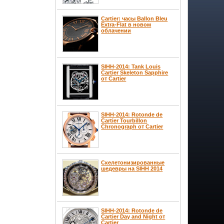
Cartier: часы Ballon Bleu
Extra-Flat в новом
облачении
SIHH-2014: Tank Louis
Cartier Skeleton Sapphire
от Cartier
SIHH-2014: Rotonde de
Cartier Tourbillon
Chronograph от Cartier
Скелетонизированные
шедевры на SIHH 2014
SIHH-2014: Rotonde de
Cartier Day and Night от
Cartier