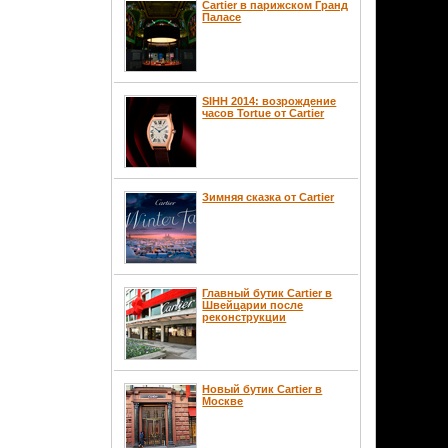
Cartier в парижском Гранд
Паласе
SIHH 2014: возрождение
часов Tortue от Cartier
Зимняя сказка от Cartier
Главный бутик Cartier в
Швейцарии после
реконструкции
Новый бутик Cartier в
Москве