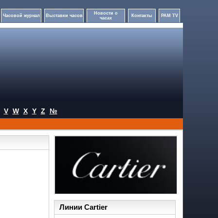
Новости о
Часовой журнал
Выставки часов
Контакты
PAM TV
часах
V
W
X
Y
Z
№
Линии Cartier