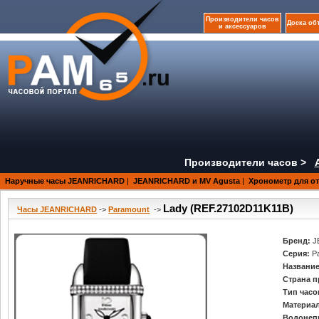
Производители часов
Доска об
и аксессуаров
Производители часов >
Наручные часы JEANRICHARD
|
JEANRICHARD и MV Agusta
|
Хронометр для о
Lady (REF.27102D11K11B)
Часы JEANRICHARD
->
Paramount
->
Бренд:
J
Серия:
P
Название
Страна п
Тип часо
Материал
Водонеп