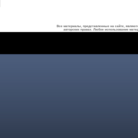
Все материалы, представленные на сайте, являют
авторских правах. Любое использование матер