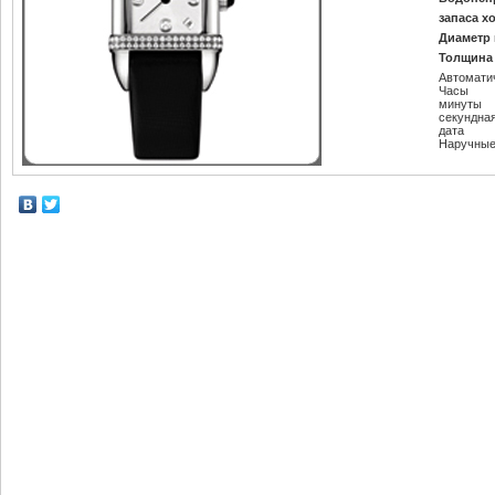
запаса х
Диаметр 
Толщина 
Автомати
Часы
минуты
секундна
дата
Наручные