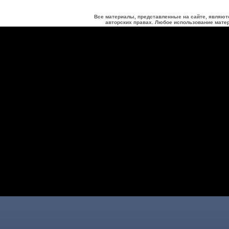
Все материалы, представленные на сайте, являют
авторских правах. Любое использование матер