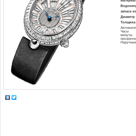
Материал
Водонеп
запаса х
Диаметр 
Толщина 
Автомати
Часы
минуты
прозрачн
Наручные