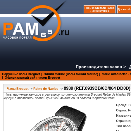
Производители часов
Доска об
и аксессуаров
Производители часов >
Наручные часы Breguet
|
Линия Marine (часы линии Marine)
|
Marie Antoinette 
|
Официальный сайт часов Breguet
8939 (REF.8939BB/6D/864 DD0D)
Часы Breguet
->
Reine de Naples
->
Часы наручные женские с ремешком из черного атласа Breguet Reine de Naples 
корпус с прозрачной задней крышкой выполнен из золота и бриллиантов.
Бренд:
B
Серия:
R
Название
Страна п
Тип часо