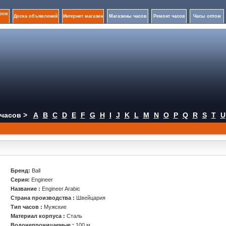
сов
Доска объявлений
Интернет магазин
Магазины часов
Ремонт часов
Часы оптом
часов >
A
B
C
D
E
F
G
H
I
J
K
L
M
N
O
P
Q
R
S
T
U
Бренд:
Ball
Серия:
Engineer
Название :
Engineer Arabic
Страна производства :
Швейцария
Тип часов :
Мужские
Материал корпуса :
Сталь
Водонепроницаемые :
100 м