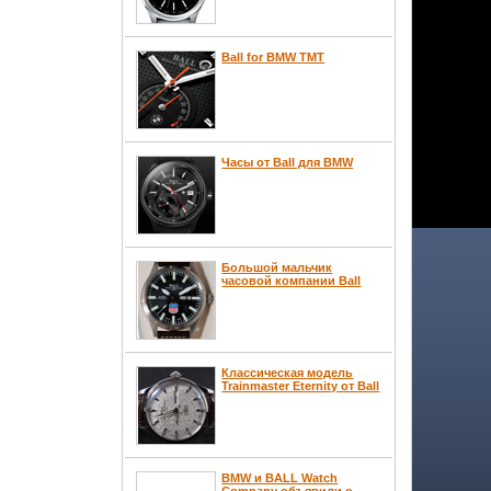
Ball for BMW TMT
Часы от Ball для BMW
Большой мальчик
часовой компании Ball
Классическая модель
Trainmaster Eternity от Ball
BMW и BALL Watch
Company объявили о