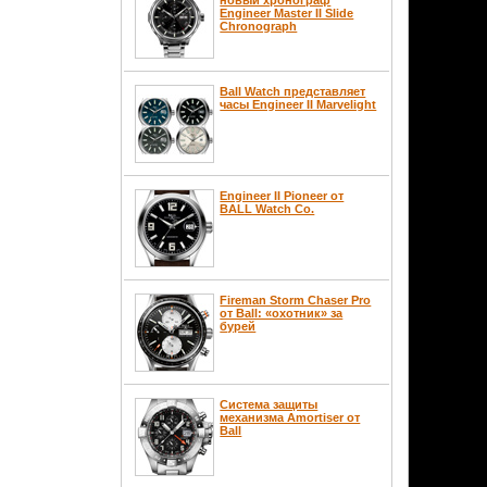
Engineer Master II Slide
Chronograph
Ball Watch представляет
часы Engineer II Marvelight
Engineer II Pioneer от
BALL Watch Co.
Fireman Storm Chaser Pro
от Ball: «охотник» за
бурей
Система защиты
механизма Amortiser от
Ball