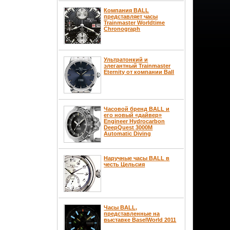
Компания BALL
представляет часы
Trainmaster Worldtime
Chronograph
Ультратонкий и
элегантный Trainmaster
Eternity от компании Ball
Часовой бренд BALL и
его новый «дайвер»
Engineer Hydrocarbon
DeepQuest 3000M
Automatic Diving
Наручные часы BALL в
честь Цельсия
Часы BALL,
представленные на
выставке BaselWorld 2011