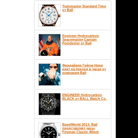
Trainmaster Standard Time
от Ball
Engineer Hydrocarbon
Spacemaster Captain
Poindexter от Ball
Фридайвер Гийом Нери
идет на рекорд в часах от
компании Ball
ENGINEER Hydrocarbon
BLACK от BALL Watch Co.
BaselWorld 2013: Ball
представляет часы
Fireman Classic 40mm