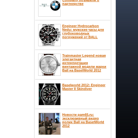
партнерстве
Engineer Hydrocarbon
Nedu: мужские часы для
глубоководных
погружений от BALL
Trainmaster Legend новая
элегантная
интерпретация
винтажной модели марки
Ball на BaselWorld 2012
Baselworld 2012: Engineer
Master II Skindiver
Новости pam65.ru:
эксклюзивный видео
ролик Ball на BaselWorld
2012