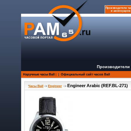
Производители ча
и аксессуаров
Производители 
Наручные часы Ball
|
|
Официальный сайт часов Ball
Engineer Arabic (REF.BL-271)
Часы Ball
->
Engineer
->