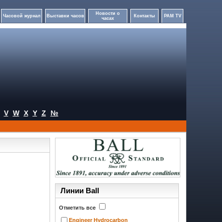
Новости о
Часовой журнал
Выставки часов
Контакты
PAM TV
часах
V
W
X
Y
Z
№
Линии Ball
Отметить все
Engineer Hydrocarbon