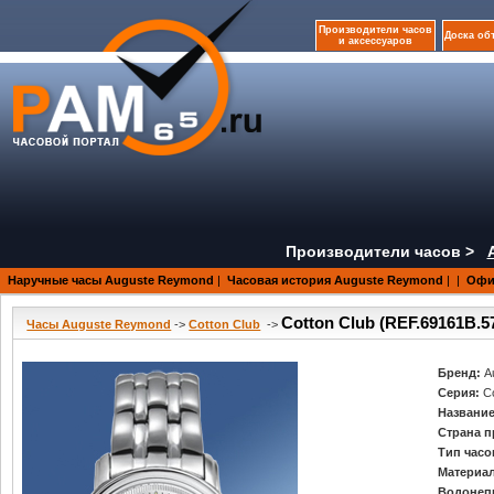
Производители часов
Доска об
и аксессуаров
Производители часов >
Наручные часы Auguste Reymond
|
Часовая история Auguste Reymond
|
|
Офи
Cotton Club (REF.69161B.5
Часы Auguste Reymond
->
Cotton Club
->
Бренд:
A
Серия:
C
Название
Страна п
Тип часо
Материал
Водонеп