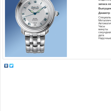
запаса х
Выпущен
Диаметр 
Специаль
Металлич
Автомати
Часы
минуты
секундна
дата
Наручные