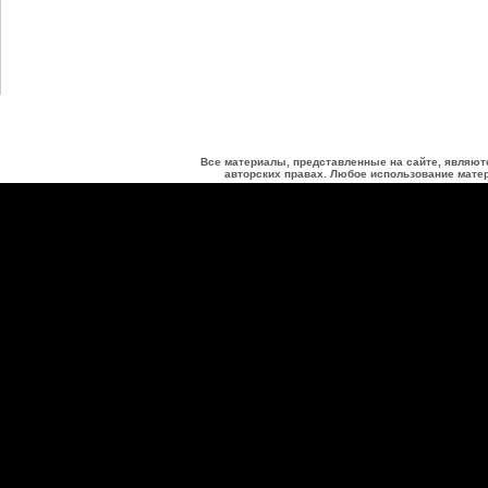
Все материалы, представленные на сайте, являют
авторских правах. Любое использование матер