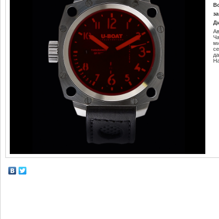
В
за
Д
Ав
Ч
м
се
да
Н