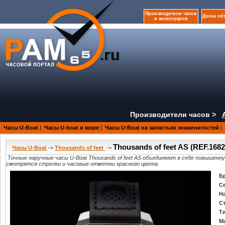
Производители часов
Доска об
и аксессуаров
Производители часов >
Часы U-Boat
|
Часы U-boat и море
|
Часы U-Boat на запястьях знаменитостей
|
Thousands of feet AS (REF.1682
Часы U-Boat
->
Thousands of feet
->
Точные наручные часы U-Boat Thousands of feet AS объединяют в себе повышен
смотрятся стрелки и часовые отметки красного цвета.
Б
С
Н
С
Т
М