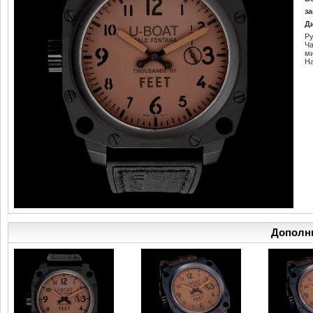
за
Д
Ру
Ч
м
Н
Дополн