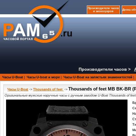
Производители часов
Доска об
и аксессуаров
Производители часов >
Часы U-Boat
|
Часы U-boat и море
|
Часы U-Boat на запястьях знаменитостей
|
Thousands of feet MB BK-BR (
Часы U-Boat
->
Thousands of feet
->
Оригинальные мужские наручные часы с ручным заводом U-Boat Thousands of feet
Б
С
Н
С
Т
М
В