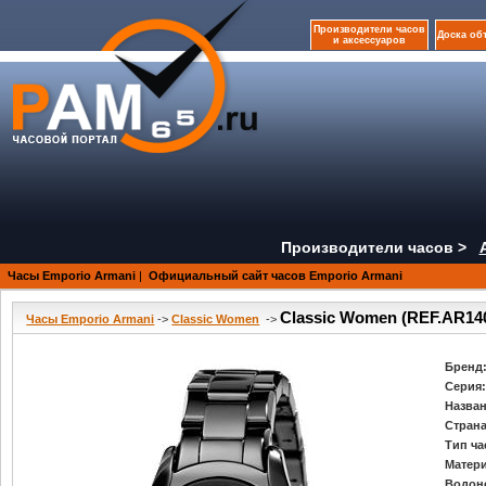
Производители часов
Доска об
и аксессуаров
Производители часов >
Часы Emporio Armani
|
Официальный сайт часов Emporio Armani
Classic Women (REF.AR14
Часы Emporio Armani
->
Classic Women
->
Бренд
Серия
Назван
Страна
Тип ча
Матери
Водон