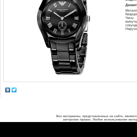
Диамет
Металл
Кварце
Часы
минут
секунд
Наручн
Все материалы, представленные на сайте, являют
авторских правах. Любое использование матер