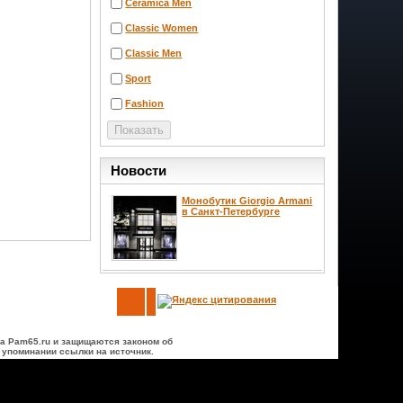
Ceramica Men
Classic Women
Classic Men
Sport
Fashion
Новости
Монобутик Giorgio Armani
в Санкт-Петербурге
а Pam65.ru и защищаются законом об
 упоминании ссылки на источник.