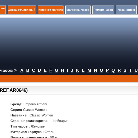
сов
Доска объявлений
Интернет магазин
Магазины часов
Ремонт часов
Часы оптом
часов >
A
B
C
D
E
F
G
H
I
J
K
L
M
N
O
P
Q
R
S
T
U
(REF.AR0646)
Бренд:
Emporio Armani
Серия:
Classic Women
Название :
Classic Women
Страна производства :
Швейцария
Тип часов :
Женские
Материал корпуса :
Сталь
Водонепроницаемые :
50 м