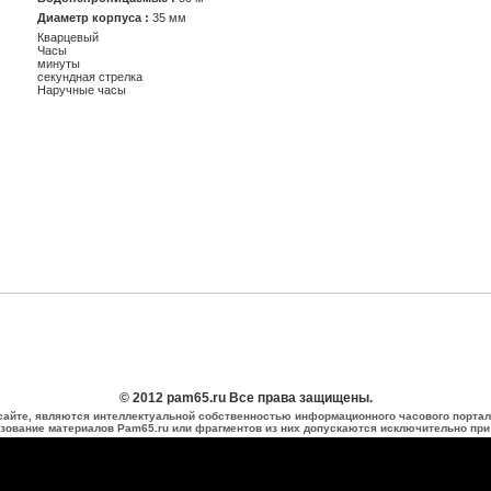
Диаметр корпуса :
35 мм
Кварцевый
Часы
минуты
секундная стрелка
Наручные часы
© 2012 pam65.ru Все права защищены.
сайте, являются интеллектуальной собственностью информационного часового портал
зование материалов Pam65.ru или фрагментов из них допускаются исключительно при