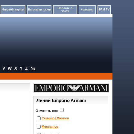
Новости о
Часовой журнал
Выставки часов
Контакты
PAM TV
часах
V
W
X
Y
Z
№
Линии Emporio Armani
Отметить все
Ceramica Women
Meccanico