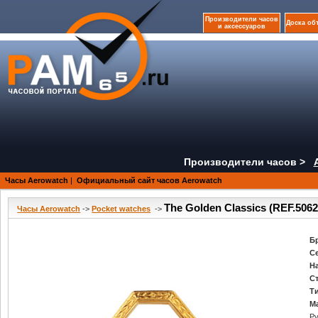
Производители часов
Доска об
и аксессуаров
Производители часов >
Часы Aerowatch
|
Официальный сайт часов Aerowatch
The Golden Classics (REF.5062
Часы Aerowatch
->
Pocket watches
->
Б
С
Н
С
Т
М
Ру