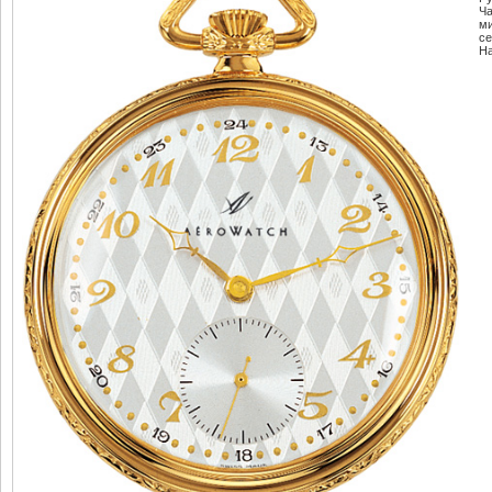
Ч
м
се
Н