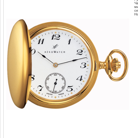
Ч
м
се
Н