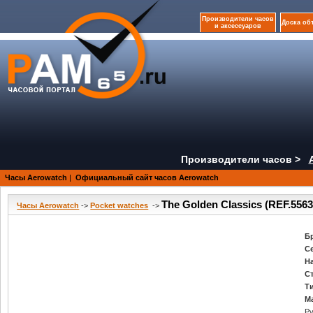
Производители часов
Доска об
и аксессуаров
Производители часов >
Часы Aerowatch
|
Официальный сайт часов Aerowatch
The Golden Classics (REF.5563
Часы Aerowatch
->
Pocket watches
->
Б
С
Н
С
Т
М
Ру