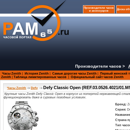
Производители часов
Доска об
и аксессуаров
Производители часов >
Часы Zenith
|
История Zenith
|
Самые дорогие часы Zenith
|
Первый женский т
Zenith
|
Таблица лимитированных часов
|
Официальный сайт часов Zenith
Defy Classic Open (REF.03.0526.4021/01.M
Часы Zenith
->
Defy
->
Крупные часы Zenith Defy Classic Open в корпусе из потертой нержавеющей ст
функционировать даже в суровых погодных условиях.
Бренд:
Z
Серия:
D
Название
Страна п
Тип часо