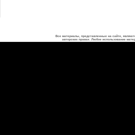
Все материалы, представленные на сайте, являют
авторских правах. Любое использование матер