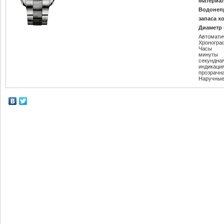
Материал
Водонеп
запаса х
Диаметр 
Автомати
Хроногра
Часы
минуты
секундна
индикаци
прозрачн
Наручные