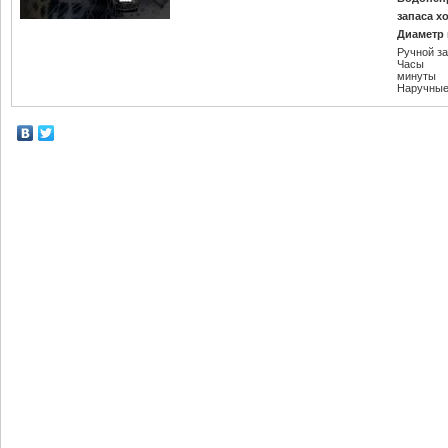
запаса х
Диаметр 
Ручной з
Часы
минуты
Наручные