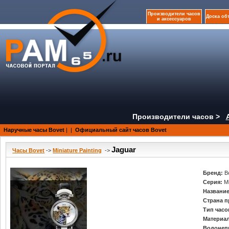
Производители часов
Доска об
и аксессуаров
Производители часов >
Наручные часы Bovet
|
|
Официальный сайт часов Bovet
Jaguar
Часы Bovet
->
Miniature Painting
->
Бренд:
B
Серия:
Mi
Название
Страна п
Тип часо
Материал
Водонеп