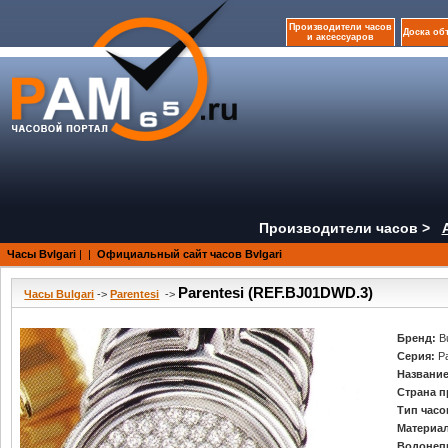
Производители часов
Доска об
и аксессуаров
Производители часов >
Часы Bvlgari
|
|
Официальный сайт часов Bvlgari
Parentesi (REF.BJ01DWD.3)
Часы Bulgari
->
Parentesi
->
Бренд:
B
Серия:
P
Название
Страна п
Тип часо
Материал
Водонеп